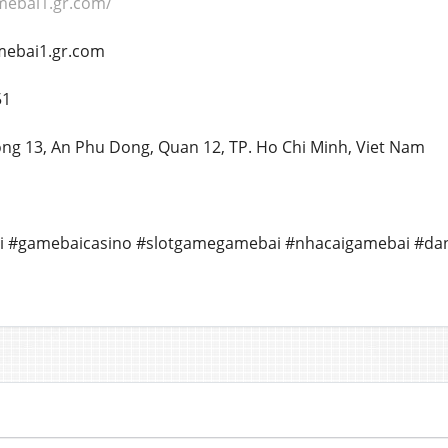
mebai1.gr.com/
mebai1.gr.com
51
ong 13, An Phu Dong, Quan 12, TP. Ho Chi Minh, Viet Nam
i #gamebaicasino #slotgamegamebai #nhacaigamebai #d