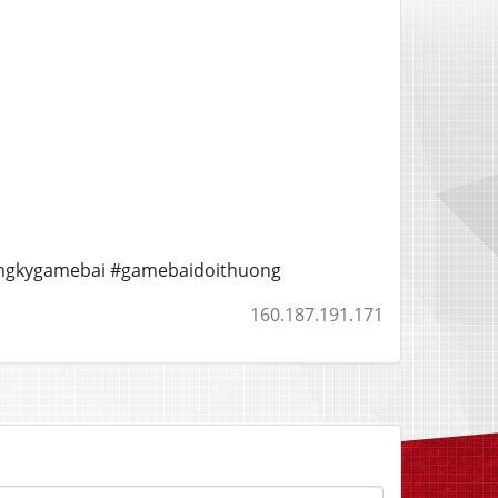
angkygamebai #gamebaidoithuong
160.187.191.171