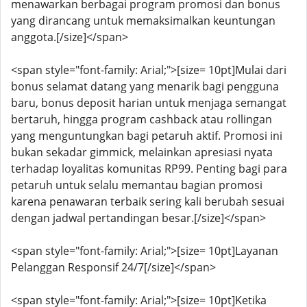
menawarkan berbagai program promosi dan bonus
yang dirancang untuk memaksimalkan keuntungan
anggota.[/size]</span>
<span style="font-family: Arial;">[size= 10pt]Mulai dari
bonus selamat datang yang menarik bagi pengguna
baru, bonus deposit harian untuk menjaga semangat
bertaruh, hingga program cashback atau rollingan
yang menguntungkan bagi petaruh aktif. Promosi ini
bukan sekadar gimmick, melainkan apresiasi nyata
terhadap loyalitas komunitas RP99. Penting bagi para
petaruh untuk selalu memantau bagian promosi
karena penawaran terbaik sering kali berubah sesuai
dengan jadwal pertandingan besar.[/size]</span>
<span style="font-family: Arial;">[size= 10pt]Layanan
Pelanggan Responsif 24/7[/size]</span>
<span style="font-family: Arial;">[size= 10pt]Ketika