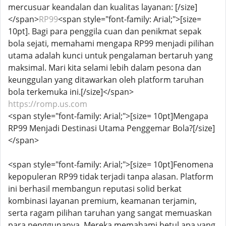
mercusuar keandalan dan kualitas layanan: [/size]
</span>
RP99
<span style="font-family: Arial;">[size=
10pt]. Bagi para penggila cuan dan penikmat sepak
bola sejati, memahami mengapa RP99 menjadi pilihan
utama adalah kunci untuk pengalaman bertaruh yang
maksimal. Mari kita selami lebih dalam pesona dan
keunggulan yang ditawarkan oleh platform taruhan
bola terkemuka ini.[/size]</span>
https://romp.us.com
<span style="font-family: Arial;">[size= 10pt]Mengapa
RP99 Menjadi Destinasi Utama Penggemar Bola?[/size]
</span>
<span style="font-family: Arial;">[size= 10pt]Fenomena
kepopuleran RP99 tidak terjadi tanpa alasan. Platform
ini berhasil membangun reputasi solid berkat
kombinasi layanan premium, keamanan terjamin,
serta ragam pilihan taruhan yang sangat memuaskan
para penggunanya. Mereka memahami betul apa yang