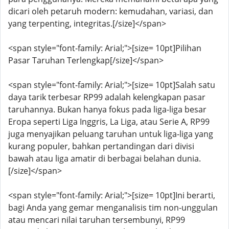
dicari oleh petaruh modern: kemudahan, variasi, dan
yang terpenting, integritas.[/size]</span>
<span style="font-family: Arial;">[size= 10pt]Pilihan
Pasar Taruhan Terlengkap[/size]</span>
<span style="font-family: Arial;">[size= 10pt]Salah satu
daya tarik terbesar RP99 adalah kelengkapan pasar
taruhannya. Bukan hanya fokus pada liga-liga besar
Eropa seperti Liga Inggris, La Liga, atau Serie A, RP99
juga menyajikan peluang taruhan untuk liga-liga yang
kurang populer, bahkan pertandingan dari divisi
bawah atau liga amatir di berbagai belahan dunia.
[/size]</span>
<span style="font-family: Arial;">[size= 10pt]Ini berarti,
bagi Anda yang gemar menganalisis tim non-unggulan
atau mencari nilai taruhan tersembunyi, RP99