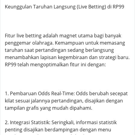
Keunggulan Taruhan Langsung (Live Betting) di RP99
Fitur live betting adalah magnet utama bagi banyak
penggemar olahraga. Kemampuan untuk memasang
taruhan saat pertandingan sedang berlangsung
menambahkan lapisan kegembiraan dan strategi baru.
RP99 telah mengoptimalkan fitur ini dengan:
1. Pembaruan Odds Real-Time: Odds berubah secepat
kilat sesuai jalannya pertandingan, disajikan dengan
tampilan grafis yang mudah dipahami.
2. Integrasi Statistik: Seringkali, informasi statistik
penting disajikan berdampingan dengan menu