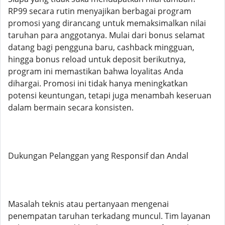
RP99 secara rutin menyajikan berbagai program
promosi yang dirancang untuk memaksimalkan nilai
taruhan para anggotanya. Mulai dari bonus selamat
datang bagi pengguna baru, cashback mingguan,
hingga bonus reload untuk deposit berikutnya,
program ini memastikan bahwa loyalitas Anda
dihargai. Promosi ini tidak hanya meningkatkan
potensi keuntungan, tetapi juga menambah keseruan
dalam bermain secara konsisten.
Dukungan Pelanggan yang Responsif dan Andal
Masalah teknis atau pertanyaan mengenai
penempatan taruhan terkadang muncul. Tim layanan