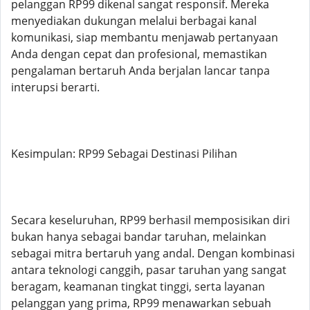
pelanggan RP99 dikenal sangat responsif. Mereka
menyediakan dukungan melalui berbagai kanal
komunikasi, siap membantu menjawab pertanyaan
Anda dengan cepat dan profesional, memastikan
pengalaman bertaruh Anda berjalan lancar tanpa
interupsi berarti.
Kesimpulan: RP99 Sebagai Destinasi Pilihan
Secara keseluruhan, RP99 berhasil memposisikan diri
bukan hanya sebagai bandar taruhan, melainkan
sebagai mitra bertaruh yang andal. Dengan kombinasi
antara teknologi canggih, pasar taruhan yang sangat
beragam, keamanan tingkat tinggi, serta layanan
pelanggan yang prima, RP99 menawarkan sebuah