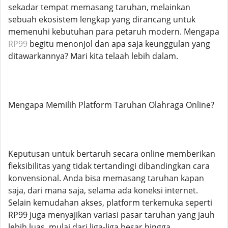
sekadar tempat memasang taruhan, melainkan
sebuah ekosistem lengkap yang dirancang untuk
memenuhi kebutuhan para petaruh modern. Mengapa
RP99
begitu menonjol dan apa saja keunggulan yang
ditawarkannya? Mari kita telaah lebih dalam.
Mengapa Memilih Platform Taruhan Olahraga Online?
Keputusan untuk bertaruh secara online memberikan
fleksibilitas yang tidak tertandingi dibandingkan cara
konvensional. Anda bisa memasang taruhan kapan
saja, dari mana saja, selama ada koneksi internet.
Selain kemudahan akses, platform terkemuka seperti
RP99 juga menyajikan variasi pasar taruhan yang jauh
lebih luas, mulai dari liga-liga besar hingga