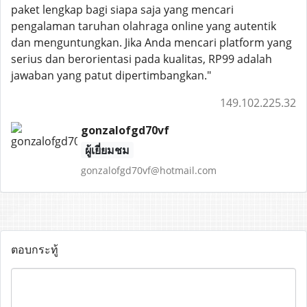
paket lengkap bagi siapa saja yang mencari
pengalaman taruhan olahraga online yang autentik
dan menguntungkan. Jika Anda mencari platform yang
serius dan berorientasi pada kualitas, RP99 adalah
jawaban yang patut dipertimbangkan."
149.102.225.32
gonzalofgd70vf
ผู้เยี่ยมชม
gonzalofgd70vf@hotmail.com
ตอบกระทู้