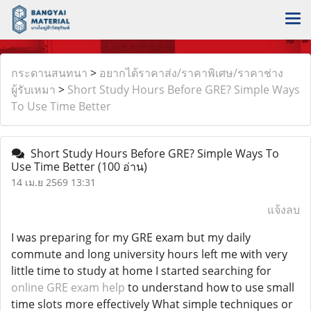
กระดานสนทนา
>
อยากได้ราคาส่ง/ราคาพิเศษ/ราคาช่าง
ผู้รับเหมา
>
Short Study Hours Before GRE? Simple Ways
To Use Time Better
Short Study Hours Before GRE? Simple Ways To
Use Time Better
(100 อ่าน)
14 เม.ย 2569 13:31
แจ้งลบ
I was preparing for my GRE exam but my daily
commute and long university hours left me with very
little time to study at home I started searching for
online GRE exam help
to understand how to use small
time slots more effectively What simple techniques or