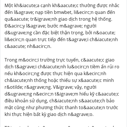
Một kh&iacute;a cạnh kh&aacute;c thường được nhắc
đến l&agrave; nạp tiền bmwbet, li&ecirc;n quan đến
qu&aacute; tr&igrave;nh giao dịch trong hệ thống.
Đ&acirc;y l&agrave; bước m&agrave; người
d&ugrave;ng cần đặc biệt thận trọng, bởi n&oacute;
li&ecirc;n quan trực tiếp đến t&agrave;i ch&iacute;nh
c&aacute; nh&acirc;n.
Trong m&ocirc;i trường trực tuyến, c&aacute;c giao
dịch t&agrave;i ch&iacute;nh lu&ocirc;n tiềm ẩn rủi ro
nếu kh&ocirc;ng được thực hiện qua k&ecirc;nh
ch&iacute;nh thống hoặc thiếu sự x&aacute;c minh
r&otilde; r&agrave;ng. V&igrave; vậy, người
d&ugrave;ng n&ecirc;n t&igrave;m hiểu kỹ c&aacute;c
điều khoản sử dụng, ch&iacute;nh s&aacute;ch bảo
mật cũng như phương thức thanh to&aacute;n trước
khi thực hiện bất kỳ giao dịch n&agrave;o.