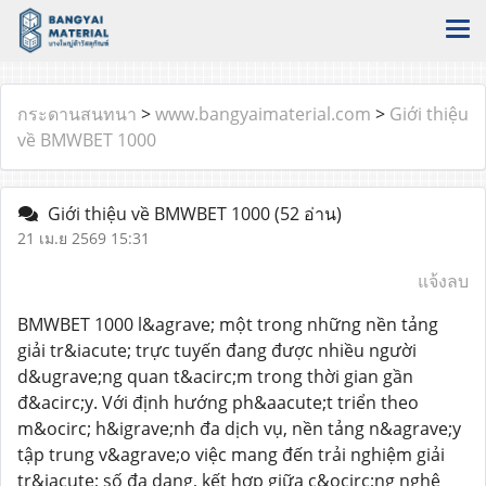
กระดานสนทนา
>
www.bangyaimaterial.com
>
Giới thiệu
về BMWBET 1000
Giới thiệu về BMWBET 1000
(52 อ่าน)
21 เม.ย 2569 15:31
แจ้งลบ
BMWBET 1000 l&agrave; một trong những nền tảng
giải tr&iacute; trực tuyến đang được nhiều người
d&ugrave;ng quan t&acirc;m trong thời gian gần
đ&acirc;y. Với định hướng ph&aacute;t triển theo
m&ocirc; h&igrave;nh đa dịch vụ, nền tảng n&agrave;y
tập trung v&agrave;o việc mang đến trải nghiệm giải
tr&iacute; số đa dạng, kết hợp giữa c&ocirc;ng nghệ