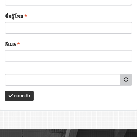
ชื่อผู้โพส
*
อีเมล
*
ตอบกลับ