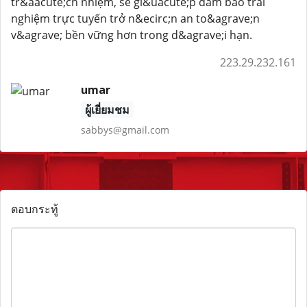
tr&aacute;ch nhiệm, sẽ gi&uacute;p đảm bảo trải
nghiệm trực tuyến trở n&ecirc;n an to&agrave;n
v&agrave; bền vững hơn trong d&agrave;i hạn.
223.29.232.161
umar
ผู้เยี่ยมชม
sabbys@gmail.com
ตอบกระทู้