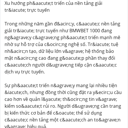
Xu hướng ph&aacute;t triển của nền tảng giải
tr&iacute; trực tuyến
Trong những năm gần đ&acirc;y, c&aacute;c nền tảng
giải tr&iacute; trực tuyến như BMWBET 1000 đang
ng&agrave;y c&agrave;ng ph&aacute;t triển mạnh mẽ
nhờ sự hỗ trợ của c&ocirc;ng nghệ số. Tr&iacute; tuệ
nh&acirc;n tạo, dữ liệu lớn v&agrave; hệ thống bảo
mật n&acirc;ng cao đang g&oacute;p phần thay đổi
c&aacute;ch người d&ugrave;ng tiếp cận c&aacute;c
dịch vụ trực tuyến.
Sự ph&aacute;t triển n&agrave;y mang lại nhiều tiện
&iacute;ch, nhưng đồng thời cũng đặt ra y&ecirc;u cầu
cao hơn về quản l&yacute; th&ocirc;ng tin v&agrave;
kiểm so&aacute;t rủi ro. Người d&ugrave;ng cần trang
bị kiến thức cơ bản để c&oacute; thể sử dụng
c&aacute;c nền tảng một c&aacute;ch an to&agrave;n
v&agrave; hiệu quả.