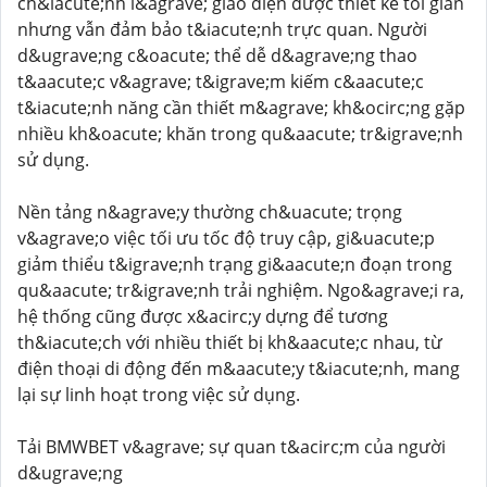
ch&iacute;nh l&agrave; giao diện được thiết kế tối giản
nhưng vẫn đảm bảo t&iacute;nh trực quan. Người
d&ugrave;ng c&oacute; thể dễ d&agrave;ng thao
t&aacute;c v&agrave; t&igrave;m kiếm c&aacute;c
t&iacute;nh năng cần thiết m&agrave; kh&ocirc;ng gặp
nhiều kh&oacute; khăn trong qu&aacute; tr&igrave;nh
sử dụng.
Nền tảng n&agrave;y thường ch&uacute; trọng
v&agrave;o việc tối ưu tốc độ truy cập, gi&uacute;p
giảm thiểu t&igrave;nh trạng gi&aacute;n đoạn trong
qu&aacute; tr&igrave;nh trải nghiệm. Ngo&agrave;i ra,
hệ thống cũng được x&acirc;y dựng để tương
th&iacute;ch với nhiều thiết bị kh&aacute;c nhau, từ
điện thoại di động đến m&aacute;y t&iacute;nh, mang
lại sự linh hoạt trong việc sử dụng.
Tải BMWBET v&agrave; sự quan t&acirc;m của người
d&ugrave;ng