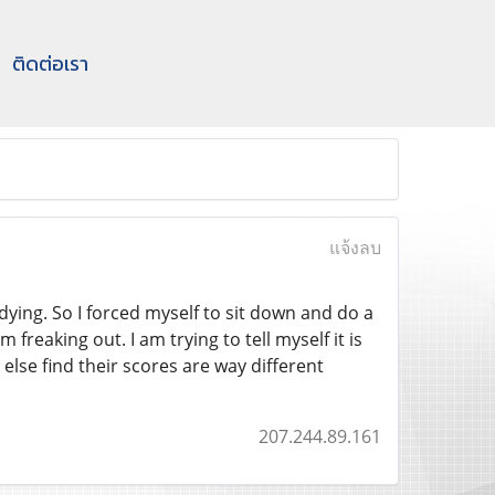
ติดต่อเรา
แจ้งลบ
udying. So I forced myself to sit down and do a
freaking out. I am trying to tell myself it is
else find their scores are way different
207.244.89.161