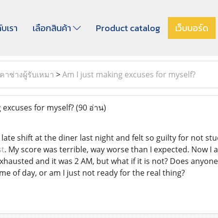
กับเรา
เลือกสินค้า
Product catalog
เว็บบอร์ด
าช่างผู้รับเหมา
>
Am I just making excuses for myself?
 excuses for myself?
(90 อ่าน)
ate shift at the diner last night and felt so guilty for not st
st
. My score was terrible, way worse than I expected. Now I am 
xhausted and it was 2 AM, but what if it is not? Does anyone 
e of day, or am I just not ready for the real thing?