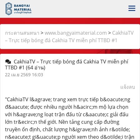
กระดานสนทนา
>
www.bangyaimaterial.com
>
CakhiaTV
– Trực tiếp bóng đá Cakhia TV miễn phí TTBD #1
CakhiaTV – Trực tiếp bóng đá Cakhia TV miễn phí
TTBD #1
(64 อ่าน)
22 เม.ย 2569 16:03
แจ้งลบ
"CakhiaTV l&agrave; trang xem trực tiếp b&oacute;ng
đ&aacute; được nhiều người h&acirc;m mộ lựa chọn
với h&agrave;ng loạt trận đấu từ c&aacute;c giải đấu
lớn tr&ecirc;n thế giới. Nền tảng cung cấp đường
truyền ổn định, chất lượng h&igrave;nh ảnh r&otilde;
n&eacute;t gi&uacute;p người xem theo d&otilde;i trận