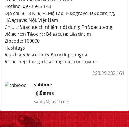
Hotline: 0972 945 143
Địa chỉ: 8-18 N. 6, P. Mộ Lao, H&agrave; Đ&ocirc;ng,
H&agrave; Nội, Việt Nam
Chịu tr&aacute;ch nhiệm nội dung: Ph&oacute;ng
vi&ecirc;n T&ocirc; B&aacute; L&acirc;m
Zipcode: 100000
Hashtags
#cakhiatv #cakhia_tv #tructiepbongda
#truc_tiep_bong_da #bong_da_truc_tuyen"
223.29.232.161
sabiooe
ผู้เยี่ยมชม
sabby@gmail.com