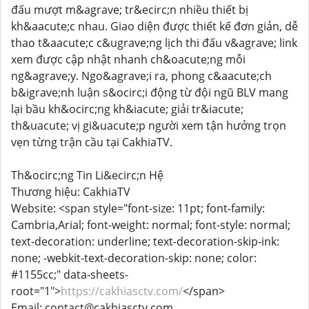
đấu mượt m&agrave; tr&ecirc;n nhiều thiết bị
kh&aacute;c nhau. Giao diện được thiết kế đơn giản, dễ
thao t&aacute;c c&ugrave;ng lịch thi đấu v&agrave; link
xem được cập nhật nhanh ch&oacute;ng mỗi
ng&agrave;y. Ngo&agrave;i ra, phong c&aacute;ch
b&igrave;nh luận s&ocirc;i động từ đội ngũ BLV mang
lại bầu kh&ocirc;ng kh&iacute; giải tr&iacute;
th&uacute; vị gi&uacute;p người xem tận hưởng trọn
vẹn từng trận cầu tại CakhiaTV.
Th&ocirc;ng Tin Li&ecirc;n Hệ
Thương hiệu: CakhiaTV
Website: <span style="font-size: 11pt; font-family:
Cambria,Arial; font-weight: normal; font-style: normal;
text-decoration: underline; text-decoration-skip-ink:
none; -webkit-text-decoration-skip: none; color:
#1155cc;" data-sheets-
root="1">
https://cakhiasctv.com/
</span>
Email: contact@cakhiasctv.com