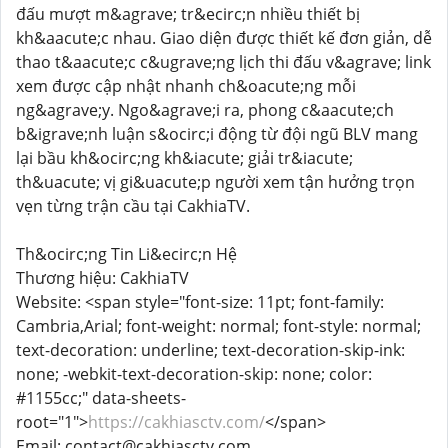
đấu mượt m&agrave; tr&ecirc;n nhiều thiết bị
kh&aacute;c nhau. Giao diện được thiết kế đơn giản, dễ
thao t&aacute;c c&ugrave;ng lịch thi đấu v&agrave; link
xem được cập nhật nhanh ch&oacute;ng mỗi
ng&agrave;y. Ngo&agrave;i ra, phong c&aacute;ch
b&igrave;nh luận s&ocirc;i động từ đội ngũ BLV mang
lại bầu kh&ocirc;ng kh&iacute; giải tr&iacute;
th&uacute; vị gi&uacute;p người xem tận hưởng trọn
vẹn từng trận cầu tại CakhiaTV.
Th&ocirc;ng Tin Li&ecirc;n Hệ
Thương hiệu: CakhiaTV
Website: <span style="font-size: 11pt; font-family:
Cambria,Arial; font-weight: normal; font-style: normal;
text-decoration: underline; text-decoration-skip-ink:
none; -webkit-text-decoration-skip: none; color:
#1155cc;" data-sheets-
root="1">
https://cakhiasctv.com/
</span>
Email: contact@cakhiasctv.com