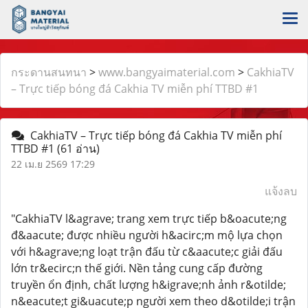
กระดานสนทนา
>
www.bangyaimaterial.com
>
CakhiaTV
– Trực tiếp bóng đá Cakhia TV miễn phí TTBD #1
CakhiaTV – Trực tiếp bóng đá Cakhia TV miễn phí
TTBD #1
(61 อ่าน)
22 เม.ย 2569 17:29
แจ้งลบ
"CakhiaTV l&agrave; trang xem trực tiếp b&oacute;ng
đ&aacute; được nhiều người h&acirc;m mộ lựa chọn
với h&agrave;ng loạt trận đấu từ c&aacute;c giải đấu
lớn tr&ecirc;n thế giới. Nền tảng cung cấp đường
truyền ổn định, chất lượng h&igrave;nh ảnh r&otilde;
n&eacute;t gi&uacute;p người xem theo d&otilde;i trận