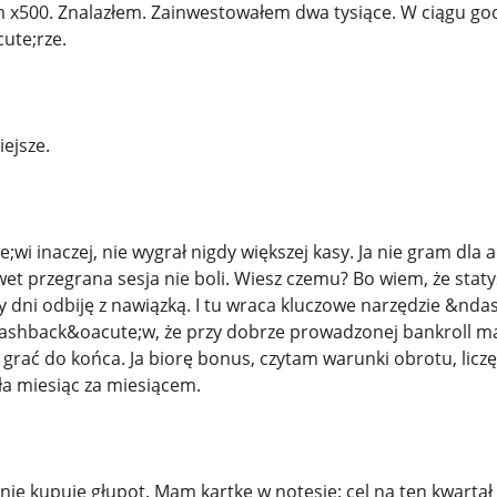
m x500. Znalazłem. Zainwestowałem dwa tysiące. W ciągu go
ute;rze.
ejsze.
wi inaczej, nie wygrał nigdy większej kasy. Ja nie gram dla 
wet przegrana sesja nie boli. Wiesz czemu? Bo wiem, że staty
rzy dni odbiję z nawiązką. I tu wraca kluczowe narzędzie &nda
ashback&oacute;w, że przy dobrze prowadzonej bankroll 
 grać do końca. Ja biorę bonus, czytam warunki obrotu, liczę
iała miesiąc za miesiącem.
 nie kupuję głupot. Mam kartkę w notesie: cel na ten kwartał