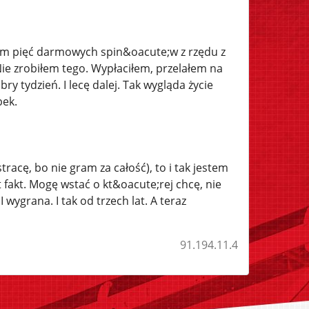
ałem pięć darmowych spin&oacute;w z rzędu z
ie zrobiłem tego. Wypłaciłem, przelałem na
ry tydzień. I lecę dalej. Tak wygląda życie
bek.
racę, bo nie gram za całość), to i tak jestem
 fakt. Mogę wstać o kt&oacute;rej chcę, nie
 wygrana. I tak od trzech lat. A teraz
91.194.11.4