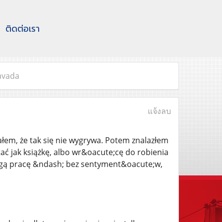
ติดต่อเรา
avada
แจ้งลบ
ałem, że tak się nie wygrywa. Potem znalazłem
ać jak książkę, albo wr&oacute;cę do robienia
drugą pracę &ndash; bez sentyment&oacute;w,