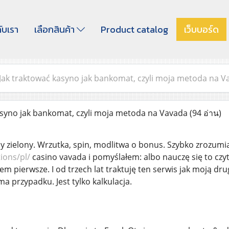
กับเรา
เลือกสินค้า
Product catalog
เว็บบอร์ด
Jak traktować kasyno jak bankomat, czyli moja metoda na V
syno jak bankomat, czyli moja metoda na Vavada
(94 อ่าน)
y zielony. Wrzutka, spin, modlitwa o bonus. Szybko zrozumi
ions/pl/
casino vavada i pomyślałem: albo nauczę się to czyt
m pierwsze. I od trzech lat traktuję ten serwis jak moją 
ma przypadku. Jest tylko kalkulacja.