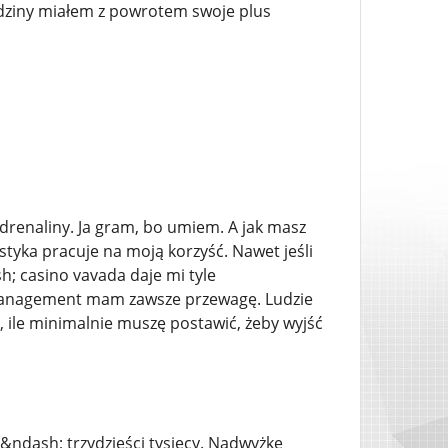
dziny miałem z powrotem swoje plus
adrenaliny. Ja gram, bo umiem. A jak masz
styka pracuje na moją korzyść. Nawet jeśli
sh; casino vavada daje mi tyle
management mam zawsze przewagę. Ludzie
, ile minimalnie muszę postawić, żeby wyjść
 &ndash; trzydzieści tysięcy. Nadwyżkę