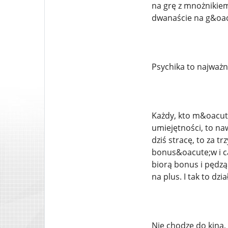
na grę z mnożnikie
dwanaście na g&oac
Psychika to najważni
Każdy, kto m&oacute;
umiejętności, to na
dziś stracę, to za t
bonus&oacute;w i c
biorą bonus i pędzą
na plus. I tak to dz
Nie chodzę do kina,