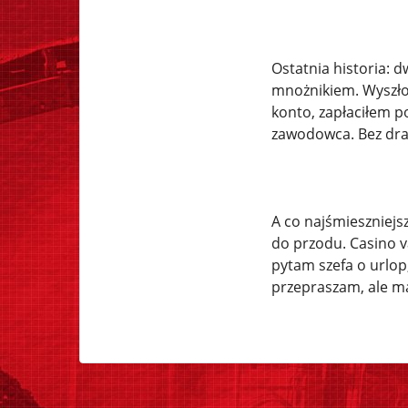
Ostatnia historia: 
mnożnikiem. Wyszło 
konto, zapłaciłem po
zawodowca. Bez dra
A co najśmieszniejsz
do przodu. Casino va
pytam szefa o urlop,
przepraszam, ale ma