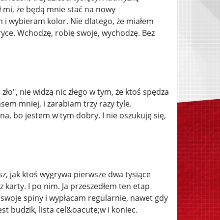
ł mi, że będą mnie stać na nowy
i wybieram kolor. Nie dlatego, że miałem
bryce. Wchodzę, robię swoje, wychodzę. Bez
zło", nie widzą nic złego w tym, że ktoś spędza
em mniej, i zarabiam trzy razy tyle.
mna, bo jestem w tym dobry. I nie oszukuję się,
z, jak ktoś wygrywa pierwsze dwa tysiące
 karty. I po nim. Ja przeszedłem ten etap
ę swoje spiny i wypłacam regularnie, nawet gdy
t budzik, lista cel&oacute;w i koniec.