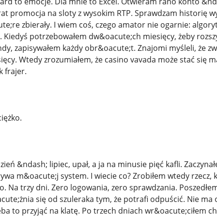
zard to emocje. Dla mnie to Excel. Otwieram rano konto &ndas
urat promocja na sloty z wysokim RTP. Sprawdzam historię wyp
te;re zbierały. I wiem coś, czego amator nie ogarnie: algo
y. Kiedyś potrzebowałem dw&oacute;ch miesięcy, żeby rozs
y, zapisywałem każdy obr&oacute;t. Znajomi myśleli, że z
sięcy. Wtedy zrozumiałem, że casino vavada może stać się m
 frajer.
iężko.
eń &ndash; lipiec, upał, a ja na minusie pięć kafli. Zaczyna
rywa m&oacute;j system. I wiecie co? Zrobiłem wtedy rzecz, 
 Na trzy dni. Zero logowania, zero sprawdzania. Poszedłe
te;żnia się od szuleraka tym, że potrafi odpuścić. Nie ma 
zeba to przyjąć na klatę. Po trzech dniach wr&oacute;ciłem c