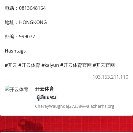
电话：0813648164
地址：HONGKONG
邮编：999077
Hashtags
#开云 #开云体育 #kaiyun #开云体育官网 #开云官网
103.153.211.110
开云体育
ผู้เยี่ยมชม
ChereyWaughdaj27238v@alazharhs.org