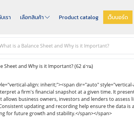
กับเรา
เลือกสินค้า
Product catalog
เว็บบอร์ด
What is a Balance Sheet and Why is it Important?
e Sheet and Why is it Important?
(62 อ่าน)
le="vertical-align: inherit;"><span dir="auto" style="vertical-
interpret a firm's financial snapshot at a given time. It presen
t allows business owners, investors and lenders to assess li
 Consistent updating and recording help ensure the data is ac
ing for future growth and stability.</span></span>