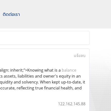
ติดต่อเรา
แจ้งลบ
align: inherit;">Knowing what is a
balance
ts assets, liabilities and owner's equity in an
quidity and solvency. When kept up-to-date, it
curate, reflecting true financial health, and
122.162.145.88