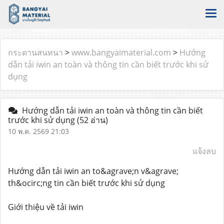
กระดานสนทนา
>
www.bangyaimaterial.com
>
Hướng
dẫn tải iwin an toàn và thông tin cần biết trước khi sử
dụng
Hướng dẫn tải iwin an toàn và thông tin cần biết
trước khi sử dụng
(52 อ่าน)
10 พ.ค. 2569 21:03
แจ้งลบ
Hướng dẫn tải iwin an to&agrave;n v&agrave;
th&ocirc;ng tin cần biết trước khi sử dụng
Giới thiệu về tải iwin