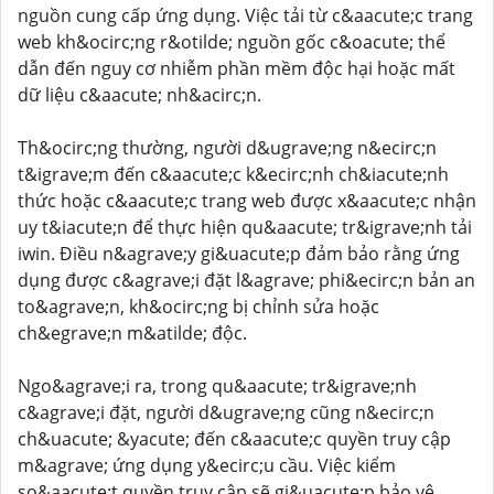
nguồn cung cấp ứng dụng. Việc tải từ c&aacute;c trang
web kh&ocirc;ng r&otilde; nguồn gốc c&oacute; thể
dẫn đến nguy cơ nhiễm phần mềm độc hại hoặc mất
dữ liệu c&aacute; nh&acirc;n.
Th&ocirc;ng thường, người d&ugrave;ng n&ecirc;n
t&igrave;m đến c&aacute;c k&ecirc;nh ch&iacute;nh
thức hoặc c&aacute;c trang web được x&aacute;c nhận
uy t&iacute;n để thực hiện qu&aacute; tr&igrave;nh tải
iwin. Điều n&agrave;y gi&uacute;p đảm bảo rằng ứng
dụng được c&agrave;i đặt l&agrave; phi&ecirc;n bản an
to&agrave;n, kh&ocirc;ng bị chỉnh sửa hoặc
ch&egrave;n m&atilde; độc.
Ngo&agrave;i ra, trong qu&aacute; tr&igrave;nh
c&agrave;i đặt, người d&ugrave;ng cũng n&ecirc;n
ch&uacute; &yacute; đến c&aacute;c quyền truy cập
m&agrave; ứng dụng y&ecirc;u cầu. Việc kiểm
so&aacute;t quyền truy cập sẽ gi&uacute;p bảo vệ