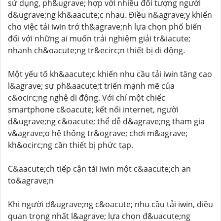
sử dụng, ph&ugrave; hợp với nhiều đối tượng người
d&ugrave;ng kh&aacute;c nhau. Điều n&agrave;y khiến
cho việc tải iwin trở th&agrave;nh lựa chọn phổ biến
đối với những ai muốn trải nghiệm giải tr&iacute;
nhanh ch&oacute;ng tr&ecirc;n thiết bị di động.
Một yếu tố kh&aacute;c khiến nhu cầu tải iwin tăng cao
l&agrave; sự ph&aacute;t triển mạnh mẽ của
c&ocirc;ng nghệ di động. Với chỉ một chiếc
smartphone c&oacute; kết nối internet, người
d&ugrave;ng c&oacute; thể dễ d&agrave;ng tham gia
v&agrave;o hệ thống tr&ograve; chơi m&agrave;
kh&ocirc;ng cần thiết bị phức tạp.
C&aacute;ch tiếp cận tải iwin một c&aacute;ch an
to&agrave;n
Khi người d&ugrave;ng c&oacute; nhu cầu tải iwin, điều
quan trọng nhất l&agrave; lựa chọn đ&uacute;ng