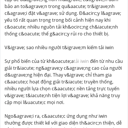
bảo an to&agrave;n trong qu&aacute; tr&igrave;nh
c&agrave;i đặt v&agrave; sử dụng. Đ&acirc;y l&agrave;
yếu tố rất quan trọng trong bối cảnh hiện nay khi
c&oacute; nhiều nguồn tải kh&ocirc;ng ch&iacute;nh
thống c&oacute; thể g&acirc;y rủi ro cho thiết bị.
V&igrave; sao nhiều người t&igrave;m kiếm tải iwin
Sự phổ biến của từ kh&oacute;a
tải iwin
đến từ nhu cầu
giải tr&iacute; ng&agrave;y c&agrave;ng cao của người
d&ugrave;ng hiện đại. Thay v&igrave; chỉ tham gia
c&aacute;c hoạt động giải tr&iacute; truyền thống,
nhiều người lựa chọn c&aacute;c nền tảng trực tuyến
v&igrave; t&iacute;nh tiện lợi v&agrave; khả năng truy
cập mọi l&uacute;c mọi nơi.
Ngo&agrave;i ra, c&aacute;c ứng dụng như iwin
thường được thiết kế với giao diện th&acirc;n thiện, dễ