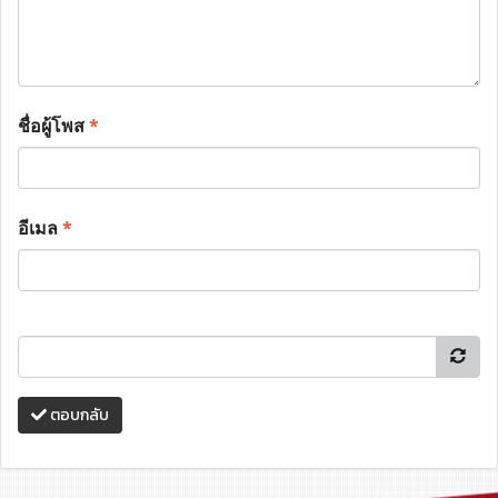
ชื่อผู้โพส
*
อีเมล
*
ตอบกลับ