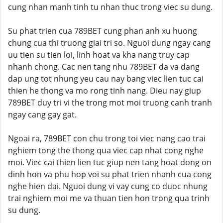
cung nhan manh tinh tu nhan thuc trong viec su dung.
Su phat trien cua 789BET cung phan anh xu huong
chung cua thi truong giai tri so. Nguoi dung ngay cang
uu tien su tien loi, linh hoat va kha nang truy cap
nhanh chong. Cac nen tang nhu 789BET da va dang
dap ung tot nhung yeu cau nay bang viec lien tuc cai
thien he thong va mo rong tinh nang. Dieu nay giup
789BET duy tri vi the trong mot moi truong canh tranh
ngay cang gay gat.
Ngoai ra, 789BET con chu trong toi viec nang cao trai
nghiem tong the thong qua viec cap nhat cong nghe
moi. Viec cai thien lien tuc giup nen tang hoat dong on
dinh hon va phu hop voi su phat trien nhanh cua cong
nghe hien dai. Nguoi dung vi vay cung co duoc nhung
trai nghiem moi me va thuan tien hon trong qua trinh
su dung.