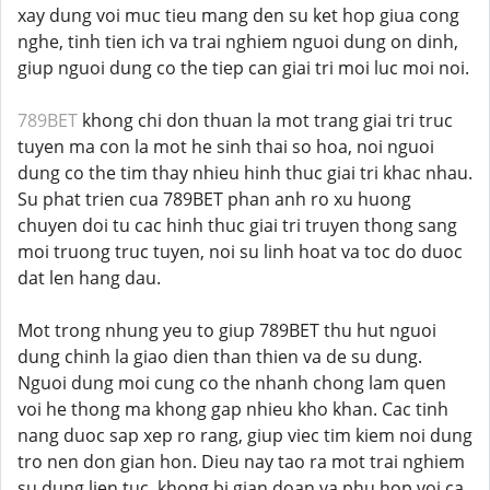
xay dung voi muc tieu mang den su ket hop giua cong
nghe, tinh tien ich va trai nghiem nguoi dung on dinh,
giup nguoi dung co the tiep can giai tri moi luc moi noi.
789BET
khong chi don thuan la mot trang giai tri truc
tuyen ma con la mot he sinh thai so hoa, noi nguoi
dung co the tim thay nhieu hinh thuc giai tri khac nhau.
Su phat trien cua 789BET phan anh ro xu huong
chuyen doi tu cac hinh thuc giai tri truyen thong sang
moi truong truc tuyen, noi su linh hoat va toc do duoc
dat len hang dau.
Mot trong nhung yeu to giup 789BET thu hut nguoi
dung chinh la giao dien than thien va de su dung.
Nguoi dung moi cung co the nhanh chong lam quen
voi he thong ma khong gap nhieu kho khan. Cac tinh
nang duoc sap xep ro rang, giup viec tim kiem noi dung
tro nen don gian hon. Dieu nay tao ra mot trai nghiem
su dung lien tuc, khong bi gian doan va phu hop voi ca