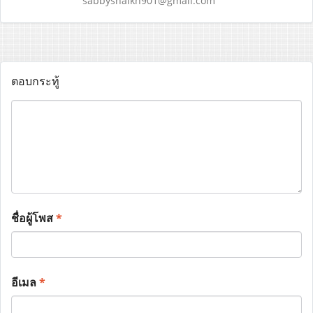
sabbyshaikh901@gmail.com
ตอบกระทู้
ชื่อผู้โพส
*
อีเมล
*