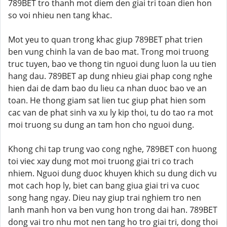
789BET tro thanh mot diem den giai tri toan dien hon
so voi nhieu nen tang khac.
Mot yeu to quan trong khac giup 789BET phat trien
ben vung chinh la van de bao mat. Trong moi truong
truc tuyen, bao ve thong tin nguoi dung luon la uu tien
hang dau. 789BET ap dung nhieu giai phap cong nghe
hien dai de dam bao du lieu ca nhan duoc bao ve an
toan. He thong giam sat lien tuc giup phat hien som
cac van de phat sinh va xu ly kip thoi, tu do tao ra mot
moi truong su dung an tam hon cho nguoi dung.
Khong chi tap trung vao cong nghe, 789BET con huong
toi viec xay dung mot moi truong giai tri co trach
nhiem. Nguoi dung duoc khuyen khich su dung dich vu
mot cach hop ly, biet can bang giua giai tri va cuoc
song hang ngay. Dieu nay giup trai nghiem tro nen
lanh manh hon va ben vung hon trong dai han. 789BET
dong vai tro nhu mot nen tang ho tro giai tri, dong thoi