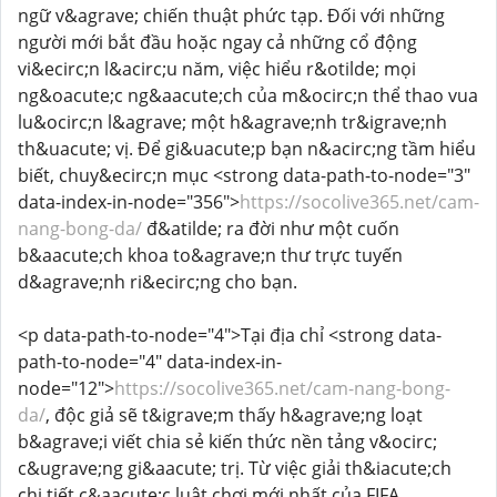
ngữ v&agrave; chiến thuật phức tạp. Đối với những
người mới bắt đầu hoặc ngay cả những cổ động
vi&ecirc;n l&acirc;u năm, việc hiểu r&otilde; mọi
ng&oacute;c ng&aacute;ch của m&ocirc;n thể thao vua
lu&ocirc;n l&agrave; một h&agrave;nh tr&igrave;nh
th&uacute; vị. Để gi&uacute;p bạn n&acirc;ng tầm hiểu
biết, chuy&ecirc;n mục <strong data-path-to-node="3"
data-index-in-node="356">
https://socolive365.net/cam-
nang-bong-da/
đ&atilde; ra đời như một cuốn
b&aacute;ch khoa to&agrave;n thư trực tuyến
d&agrave;nh ri&ecirc;ng cho bạn.
<p data-path-to-node="4">Tại địa chỉ <strong data-
path-to-node="4" data-index-in-
node="12">
https://socolive365.net/cam-nang-bong-
da/
, độc giả sẽ t&igrave;m thấy h&agrave;ng loạt
b&agrave;i viết chia sẻ kiến thức nền tảng v&ocirc;
c&ugrave;ng gi&aacute; trị. Từ việc giải th&iacute;ch
chi tiết c&aacute;c luật chơi mới nhất của FIFA,