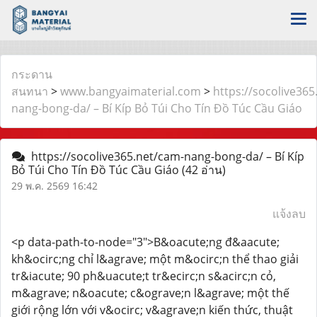
กระดาน
สนทนา
>
www.bangyaimaterial.com
>
https://socolive365
nang-bong-da/ – Bí Kíp Bỏ Túi Cho Tín Đồ Túc Cầu Giáo
https://socolive365.net/cam-nang-bong-da/ – Bí Kíp
Bỏ Túi Cho Tín Đồ Túc Cầu Giáo
(42 อ่าน)
29 พ.ค. 2569 16:42
แจ้งลบ
<p data-path-to-node="3">B&oacute;ng đ&aacute;
kh&ocirc;ng chỉ l&agrave; một m&ocirc;n thể thao giải
tr&iacute; 90 ph&uacute;t tr&ecirc;n s&acirc;n cỏ,
m&agrave; n&oacute; c&ograve;n l&agrave; một thế
giới rộng lớn với v&ocirc; v&agrave;n kiến thức, thuật