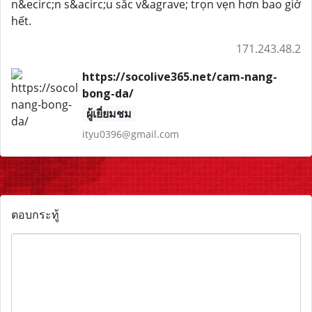
n&ecirc;n s&acirc;u sắc v&agrave; trọn vẹn hơn bao giờ
hết.
171.243.48.2
https://socolive365.net/cam-nang-
bong-da/
ผู้เยี่ยมชม
ityu0396@gmail.com
ตอบกระทู้