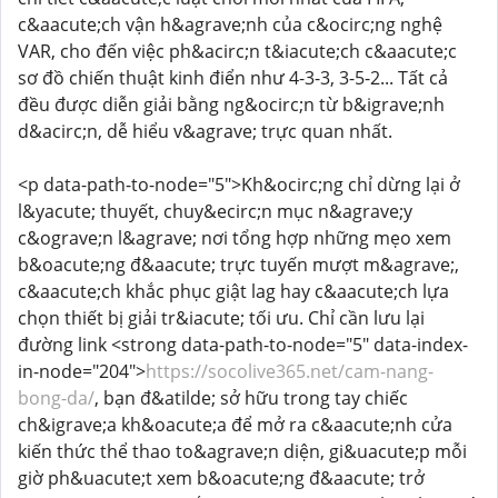
c&aacute;ch vận h&agrave;nh của c&ocirc;ng nghệ
VAR, cho đến việc ph&acirc;n t&iacute;ch c&aacute;c
sơ đồ chiến thuật kinh điển như 4-3-3, 3-5-2... Tất cả
đều được diễn giải bằng ng&ocirc;n từ b&igrave;nh
d&acirc;n, dễ hiểu v&agrave; trực quan nhất.
<p data-path-to-node="5">Kh&ocirc;ng chỉ dừng lại ở
l&yacute; thuyết, chuy&ecirc;n mục n&agrave;y
c&ograve;n l&agrave; nơi tổng hợp những mẹo xem
b&oacute;ng đ&aacute; trực tuyến mượt m&agrave;,
c&aacute;ch khắc phục giật lag hay c&aacute;ch lựa
chọn thiết bị giải tr&iacute; tối ưu. Chỉ cần lưu lại
đường link <strong data-path-to-node="5" data-index-
in-node="204">
https://socolive365.net/cam-nang-
bong-da/
, bạn đ&atilde; sở hữu trong tay chiếc
ch&igrave;a kh&oacute;a để mở ra c&aacute;nh cửa
kiến thức thể thao to&agrave;n diện, gi&uacute;p mỗi
giờ ph&uacute;t xem b&oacute;ng đ&aacute; trở