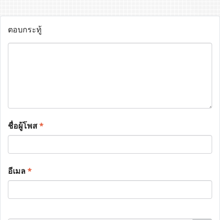
ตอบกระทู้
ชื่อผู้โพส
*
อีเมล
*