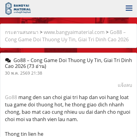
กระดานสนทนา
>
www.bangyaimaterial.com
>
Go88 –
Cong Game Doi Thuong Uy Tin, Giai Tri Dinh Cao 2026
Go88 – Cong Game Doi Thuong Uy Tin, Giai Tri Dinh
Cao 2026
(73 อ่าน)
30 พ.ค. 2569 21:38
แจ้งลบ
Go88
mang den san choi giai tri hap dan voi hang loat
tua game doi thuong hot, he thong giao dich nhanh
chong, bao mat cao cung nhieu uu dai danh cho nguoi
choi moi va thanh vien lau nam.
Thong tin lien he