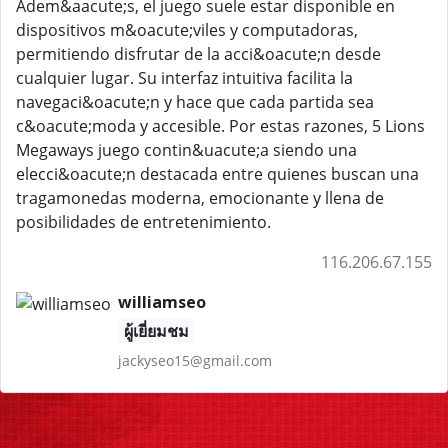
Adem&aacute;s, el juego suele estar disponible en
dispositivos m&oacute;viles y computadoras,
permitiendo disfrutar de la acci&oacute;n desde
cualquier lugar. Su interfaz intuitiva facilita la
navegaci&oacute;n y hace que cada partida sea
c&oacute;moda y accesible. Por estas razones, 5 Lions
Megaways juego contin&uacute;a siendo una
elecci&oacute;n destacada entre quienes buscan una
tragamonedas moderna, emocionante y llena de
posibilidades de entretenimiento.
116.206.67.155
williamseo
ผู้เยี่ยมชม
jackyseo15@gmail.com