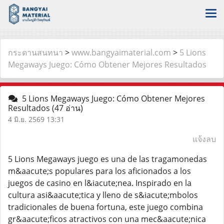
กระดานสนทนา
>
www.bangyaimaterial.com
>
5 Lions
Megaways Juego: Cómo Obtener Mejores Resultados
5 Lions Megaways Juego: Cómo Obtener Mejores
Resultados
(47 อ่าน)
4 มิ.ย. 2569 13:31
แจ้งลบ
5 Lions Megaways juego es una de las tragamonedas
m&aacute;s populares para los aficionados a los
juegos de casino en l&iacute;nea. Inspirado en la
cultura asi&aacute;tica y lleno de s&iacute;mbolos
tradicionales de buena fortuna, este juego combina
gr&aacute;ficos atractivos con una mec&aacute;nica