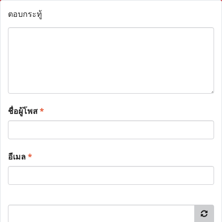
ตอบกระทู้
ชื่อผู้โพส
*
อีเมล
*