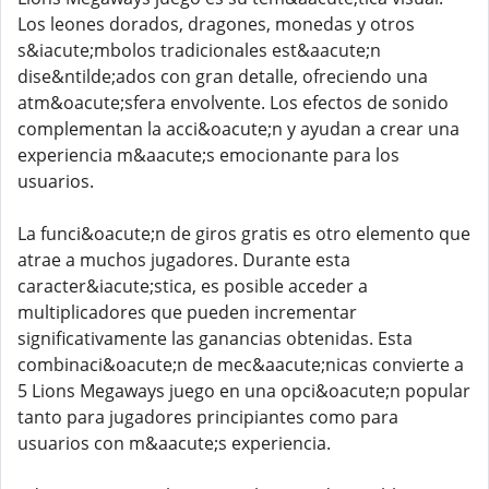
Los leones dorados, dragones, monedas y otros
s&iacute;mbolos tradicionales est&aacute;n
dise&ntilde;ados con gran detalle, ofreciendo una
atm&oacute;sfera envolvente. Los efectos de sonido
complementan la acci&oacute;n y ayudan a crear una
experiencia m&aacute;s emocionante para los
usuarios.
La funci&oacute;n de giros gratis es otro elemento que
atrae a muchos jugadores. Durante esta
caracter&iacute;stica, es posible acceder a
multiplicadores que pueden incrementar
significativamente las ganancias obtenidas. Esta
combinaci&oacute;n de mec&aacute;nicas convierte a
5 Lions Megaways juego en una opci&oacute;n popular
tanto para jugadores principiantes como para
usuarios con m&aacute;s experiencia.