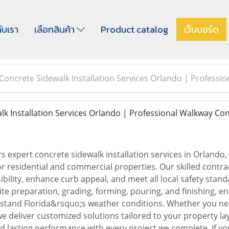
กับเรา
เลือกสินค้า
Product catalog
เว็บบอร์ด
Concrete Sidewalk Installation Services Orlando | Professi
k Installation Services Orlando | Professional Walkway Co
rs expert concrete sidewalk installation services in Orlando,
r residential and commercial properties. Our skilled contrac
bility, enhance curb appeal, and meet all local safety stan
ite preparation, grading, forming, pouring, and finishing, 
thstand Florida&rsquo;s weather conditions. Whether you ne
 deliver customized solutions tailored to your property la
nd lasting performance with every project we complete. If yo