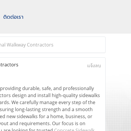
ติดต่อเรา
onal Walkway Contractors
ntractors
แจ้งลบ
 providing durable, safe, and professionally
tors design and install high-quality sidewalks
dards. We carefully manage every step of the
ensuring long-lasting strength and a smooth
ed new sidewalks for a home, business, or
yout and requirements. Our focus is on
u are looking for trusted
Concrete Sidewalk