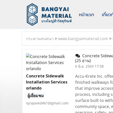
หน้าแรก
เกี่ยว
กระดานสนทนา
>
www.bangyaimaterial.com
>
Concrete Sidewal
(25 อ่าน)
6 มิ.ย. 2569 17:58
Concrete Sidewalk
Accu-Krete Inc. offe
Installation Services
finished walkways fo
orlando
that improve accessi
process, including s
ผู้เยี่ยมชม
surface built to wi
iqrajaved461@gmail.com
community space, we
precision, safety, a