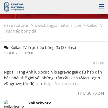
กระดานสนทนา
>
www.bangyaimaterial.com
>
Xoilac TV
Trực tiếp bóng đá
Xoilac TV Trực tiếp bóng đá
(35 อ่าน)
17 มิ.ย. 2569 13:08
แจ้งลบ
Ngoại Hạng Anh lu&ocirc;n l&agrave; giải đấu hấp dẫn
bậc nhất thế giới với những trận cầu kịch t&iacute;nh
v&agrave; tốc độ cao.
https://xoilackvp.tv
114.130.70.244
xoilackvptv