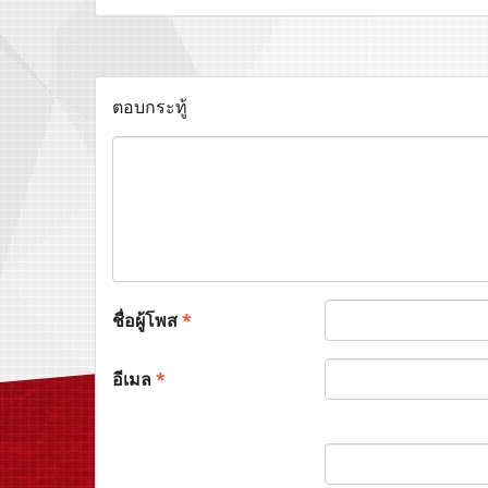
ตอบกระทู้
ชื่อผู้โพส
*
อีเมล
*