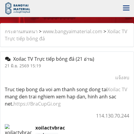
กระดานสนทนา
>
www.bangyaimaterial.com
>
Xoilac TV
Trực tiếp bóng đá
Xoilac TV Trực tiếp bóng đá
(21 อ่าน)
21 มิ.ย. 2569 15:19
แจ้งลบ
Truc tiep bong da voi am thanh song dong tai
Xoilac TV
mang den trai nghiem xem hap dan, hinh anh sac
net.
https://BraCupGi.org
114.130.70.244
xoilactvbrac