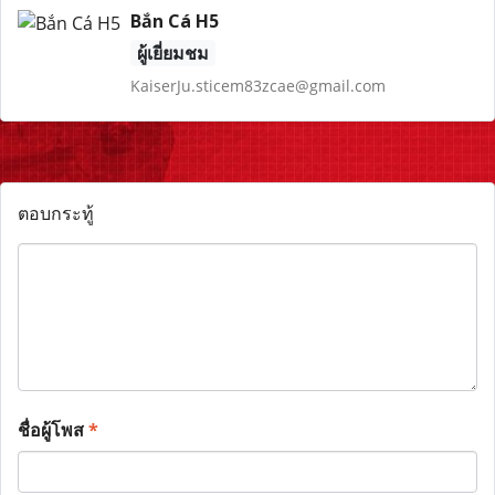
Bắn Cá H5
ผู้เยี่ยมชม
KaiserJu.sticem83zcae@gmail.com
ตอบกระทู้
ชื่อผู้โพส
*