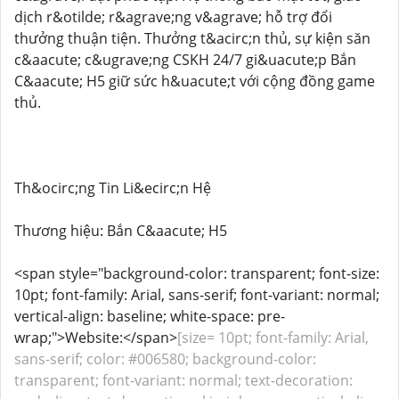
dịch r&otilde; r&agrave;ng v&agrave; hỗ trợ đổi
thưởng thuận tiện. Thưởng t&acirc;n thủ, sự kiện săn
c&aacute; c&ugrave;ng CSKH 24/7 gi&uacute;p Bắn
C&aacute; H5 giữ sức h&uacute;t với cộng đồng game
thủ.
Th&ocirc;ng Tin Li&ecirc;n Hệ
Thương hiệu: Bắn C&aacute; H5
<span style="background-color: transparent; font-size:
10pt; font-family: Arial, sans-serif; font-variant: normal;
vertical-align: baseline; white-space: pre-
wrap;">Website:</span>
[size= 10pt; font-family: Arial,
sans-serif; color: #006580; background-color:
transparent; font-variant: normal; text-decoration: