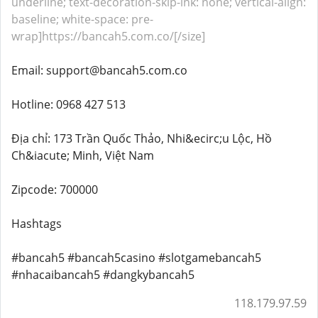
underline; text-decoration-skip-ink: none; vertical-align:
baseline; white-space: pre-
wrap]https://bancah5.com.co/[/size]
Email: support@bancah5.com.co
Hotline: 0968 427 513
Địa chỉ: 173 Trần Quốc Thảo, Nhi&ecirc;u Lộc, Hồ
Ch&iacute; Minh, Việt Nam
Zipcode: 700000
Hashtags
#bancah5 #bancah5casino #slotgamebancah5
#nhacaibancah5 #dangkybancah5
118.179.97.59