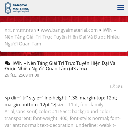
กระดานสนทนา
>
www.bangyaimaterial.com
>
IWIN –
Nền Tảng Giải Trí Trực Tuyến Hiện Đại Và Được Nhiều
Người Quan Tâm
IWIN – Nền Tảng Giải Trí Trực Tuyến Hiện Đại Và
Được Nhiều Người Quan Tâm
(43 อ่าน)
26 มิ.ย. 2569 01:08
แจ้งลบ
<p dir="ltr" style="line-height: 1.38; margin-top: 12pt;
margin-bottom: 12pt;">
[size= 11pt; font-family:
Arial,sans-serif; color: #1155cc; background-color:
transparent; font-weight: 400; font-style: normal; font-
variant: normal; text-decoration: underline; -webkit-