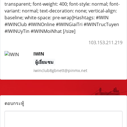
transparent; font-weight: 400; font-style: normal; font-
variant: normal; text-decoration: none; vertical-align:
baseline; white-space: pre-wrap]Hashtags: #IWIN
#IWINClub #IWINOnline #IWINGiaiTri #IWINTrucTuyen
#IWINUyTin #IWINMoiNhat [/size]
103.153.211.219
IWIN
ผู้เยี่ยมชม
iwinclub8gbnett@pinmx.net
ตอบกระทู้