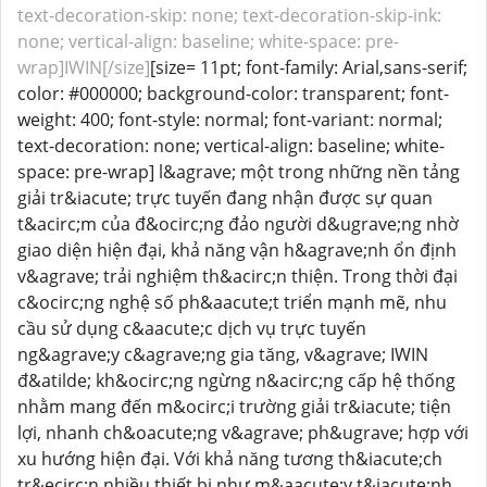
text-decoration-skip: none; text-decoration-skip-ink:
none; vertical-align: baseline; white-space: pre-
wrap]IWIN[/size]
[size= 11pt; font-family: Arial,sans-serif;
color: #000000; background-color: transparent; font-
weight: 400; font-style: normal; font-variant: normal;
text-decoration: none; vertical-align: baseline; white-
space: pre-wrap] l&agrave; một trong những nền tảng
giải tr&iacute; trực tuyến đang nhận được sự quan
t&acirc;m của đ&ocirc;ng đảo người d&ugrave;ng nhờ
giao diện hiện đại, khả năng vận h&agrave;nh ổn định
v&agrave; trải nghiệm th&acirc;n thiện. Trong thời đại
c&ocirc;ng nghệ số ph&aacute;t triển mạnh mẽ, nhu
cầu sử dụng c&aacute;c dịch vụ trực tuyến
ng&agrave;y c&agrave;ng gia tăng, v&agrave; IWIN
đ&atilde; kh&ocirc;ng ngừng n&acirc;ng cấp hệ thống
nhằm mang đến m&ocirc;i trường giải tr&iacute; tiện
lợi, nhanh ch&oacute;ng v&agrave; ph&ugrave; hợp với
xu hướng hiện đại. Với khả năng tương th&iacute;ch
tr&ecirc;n nhiều thiết bị như m&aacute;y t&iacute;nh,