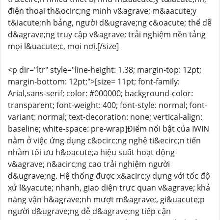
điện thoại th&ocirc;ng minh v&agrave; m&aacute;y
t&iacute;nh bảng, người d&ugrave;ng c&oacute; thể dễ
d&agrave;ng truy cập v&agrave; trải nghiệm nền tảng
mọi l&uacute;c, mọi nơi.[/size]
<p dir="ltr" style="line-height: 1.38; margin-top: 12pt;
margin-bottom: 12pt;">[size= 11pt; font-family:
Arial,sans-serif; color: #000000; background-color:
transparent; font-weight: 400; font-style: normal; font-
variant: normal; text-decoration: none; vertical-align:
baseline; white-space: pre-wrap]Điểm nổi bật của IWIN
nằm ở việc ứng dụng c&ocirc;ng nghệ ti&ecirc;n tiến
nhằm tối ưu h&oacute;a hiệu suất hoạt động
v&agrave; n&acirc;ng cao trải nghiệm người
d&ugrave;ng. Hệ thống được x&acirc;y dựng với tốc độ
xử l&yacute; nhanh, giao diện trực quan v&agrave; khả
năng vận h&agrave;nh mượt m&agrave;, gi&uacute;p
người d&ugrave;ng dễ d&agrave;ng tiếp cận