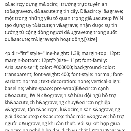
x&acirc;y dựng m&ocirc;i trường trực tuyến an
to&agrave;n, đ&aacute;ng tin cậy. Đ&acirc;y l&agrave;
một trong những yếu tố quan trọng gi&uacute;p IWIN
tạo dựng uy t&iacute;n v&agrave; nhận được sự tin
tưởng từ cộng đồng người d&ugrave;ng trong suốt
qu&aacute; tr&igrave;nh hoạt động.[/size]
<p dir="ltr" style="line-height: 1.38; margin-top: 12pt;
margin-bottom: 12pt;">[size= 11pt; font-family:
Arial,sans-serif; color: #000000; background-color:
transparent; font-weight: 400; font-style: normal; font-
variant: normal; text-decoration: none; vertical-align:
baseline; white-space: pre-wrap]B&ecirc;n cạnh
đ&oacute;, IWIN c&ograve;n sở hữu đội ngũ hỗ trợ
kh&aacute;ch h&agrave;ng chuy&ecirc;n nghiệp
v&agrave; tận t&acirc;m, lu&ocirc;n sẵn s&agrave;ng
giải đ&aacute;p c&aacute;c thắc mắc v&agrave; hỗ trợ
người d&ugrave;ng khi cần thiết. Với sự kết hợp giữa
c&ocirc;ng nghệ hiện đại, dịch vụ chất lượng v&agrave;