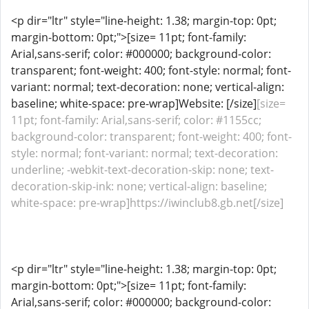
<p dir="ltr" style="line-height: 1.38; margin-top: 0pt;
margin-bottom: 0pt;">[size= 11pt; font-family:
Arial,sans-serif; color: #000000; background-color:
transparent; font-weight: 400; font-style: normal; font-
variant: normal; text-decoration: none; vertical-align:
baseline; white-space: pre-wrap]Website: [/size]
[size=
11pt; font-family: Arial,sans-serif; color: #1155cc;
background-color: transparent; font-weight: 400; font-
style: normal; font-variant: normal; text-decoration:
underline; -webkit-text-decoration-skip: none; text-
decoration-skip-ink: none; vertical-align: baseline;
white-space: pre-wrap]https://iwinclub8.gb.net[/size]
<p dir="ltr" style="line-height: 1.38; margin-top: 0pt;
margin-bottom: 0pt;">[size= 11pt; font-family:
Arial,sans-serif; color: #000000; background-color: