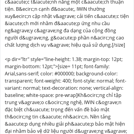
c&aacute;c t&iacute;nh năng một c&aacute;ch thuận
tiện. B&ecirc;n cạnh đ&oacute;, IWIN thường
xuy&ecirc;n cập nhật v&agrave; cải tiến c&aacute;c tiện
&iacute;ch mới nhằm đ&aacute;p ứng nhu cầu
ng&agrave;y c&agrave;ng đa dạng của cộng đồng
người d&ugrave;ng, g&oacute;p phần n&acirc;ng cao
chất lượng dịch vụ v&agrave; hiệu quả sử dụng.[/size]
<p dir="ltr" style="line-height: 1.38; margin-top: 12pt;
margin-bottom: 12pt;">[size= 11pt; font-family:
Arial,sans-serif; color: #000000; background-color:
transparent; font-weight: 400; font-style: normal; font-
variant: normal; text-decoration: none; vertical-align:
baseline; white-space: pre-wrap]Kh&ocirc;ng chỉ tập
trung v&agrave;o c&ocirc;ng nghệ, IWIN c&ograve;n
đặc biệt ch&uacute; trọng đến vấn đề bảo mật
th&ocirc;ng tin c&aacute; nh&acirc;n. Nền tảng
&aacute;p dụng nhiều giải ph&aacute;p bảo mật hiện
đại nhằm bảo vệ dữ liệu người d&ugrave;ng v&agrave;