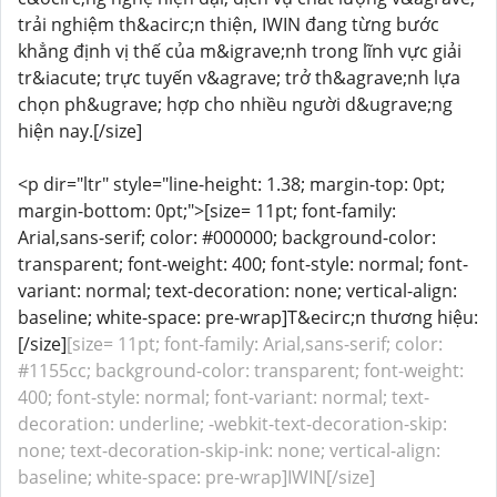
trải nghiệm th&acirc;n thiện, IWIN đang từng bước
khẳng định vị thế của m&igrave;nh trong lĩnh vực giải
tr&iacute; trực tuyến v&agrave; trở th&agrave;nh lựa
chọn ph&ugrave; hợp cho nhiều người d&ugrave;ng
hiện nay.[/size]
<p dir="ltr" style="line-height: 1.38; margin-top: 0pt;
margin-bottom: 0pt;">[size= 11pt; font-family:
Arial,sans-serif; color: #000000; background-color:
transparent; font-weight: 400; font-style: normal; font-
variant: normal; text-decoration: none; vertical-align:
baseline; white-space: pre-wrap]T&ecirc;n thương hiệu:
[/size]
[size= 11pt; font-family: Arial,sans-serif; color:
#1155cc; background-color: transparent; font-weight:
400; font-style: normal; font-variant: normal; text-
decoration: underline; -webkit-text-decoration-skip:
none; text-decoration-skip-ink: none; vertical-align:
baseline; white-space: pre-wrap]IWIN[/size]