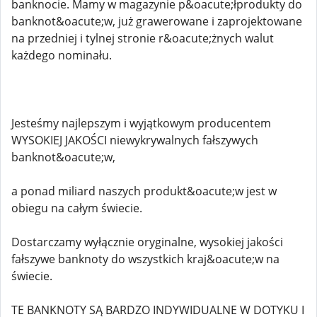
banknocie. Mamy w magazynie p&oacute;łprodukty do
banknot&oacute;w, już grawerowane i zaprojektowane
na przedniej i tylnej stronie r&oacute;żnych walut
każdego nominału.
Jesteśmy najlepszym i wyjątkowym producentem
WYSOKIEJ JAKOŚCI niewykrywalnych fałszywych
banknot&oacute;w,
a ponad miliard naszych produkt&oacute;w jest w
obiegu na całym świecie.
Dostarczamy wyłącznie oryginalne, wysokiej jakości
fałszywe banknoty do wszystkich kraj&oacute;w na
świecie.
TE BANKNOTY SĄ BARDZO INDYWIDUALNE W DOTYKU I