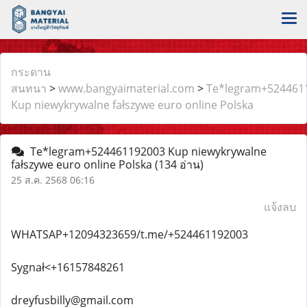
กระดาน
สนทนา
>
www.bangyaimaterial.com
>
Te*legram+524461
Kup niewykrywalne fałszywe euro online Polska
Te*legram+524461192003 Kup niewykrywalne
fałszywe euro online Polska
(134 อ่าน)
25 ส.ค. 2568 06:16
แจ้งลบ
WHATSAP+12094323659/t.me/+524461192003
Sygnał<+16157848261
dreyfusbilly@gmail.com