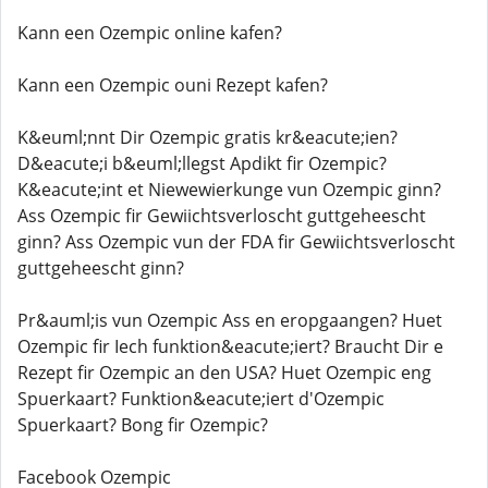
Kann een Ozempic online kafen?
Kann een Ozempic ouni Rezept kafen?
K&euml;nnt Dir Ozempic gratis kr&eacute;ien?
D&eacute;i b&euml;llegst Apdikt fir Ozempic?
K&eacute;int et Niewewierkunge vun Ozempic ginn?
Ass Ozempic fir Gewiichtsverloscht guttgeheescht
ginn? Ass Ozempic vun der FDA fir Gewiichtsverloscht
guttgeheescht ginn?
Pr&auml;is vun Ozempic Ass en eropgaangen? Huet
Ozempic fir Iech funktion&eacute;iert? Braucht Dir e
Rezept fir Ozempic an den USA? Huet Ozempic eng
Spuerkaart? Funktion&eacute;iert d'Ozempic
Spuerkaart? Bong fir Ozempic?
Facebook Ozempic