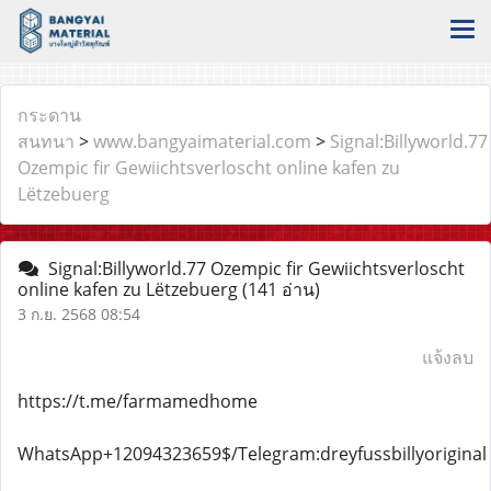
กระดาน
สนทนา
>
www.bangyaimaterial.com
>
Signal:Billyworld.77
Ozempic fir Gewiichtsverloscht online kafen zu
Lëtzebuerg
Signal:Billyworld.77 Ozempic fir Gewiichtsverloscht
online kafen zu Lëtzebuerg
(141 อ่าน)
3 ก.ย. 2568 08:54
แจ้งลบ
https://t.me/farmamedhome
WhatsApp+12094323659$/Telegram:dreyfussbillyoriginal