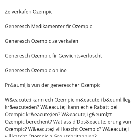
Ze verkafen Ozempic
Generesch Medikamenter fir Ozempic
Generesch Ozempic ze verkafen
Generesch Ozempic fir Gewiichtsverloscht
Generesch Ozempic online
Pr&auml;is vun der generescher Ozempic
W&eacute;i kann ech Ozempic m&eacute;i b&euml;lleg
kr&eacute;ien? W&eacute;i kann ech e Rabatt bei
Ozempic kr&eacute;ien? W&eacute;i g&euml;tt
Ozempic berechent? Wat ass d'Dos&eacute;ierung vun
Ozempic? W&eacute;i vill kascht Ozempic? W&eacute;i
vill kascht Ozempic a Groussbritannien?