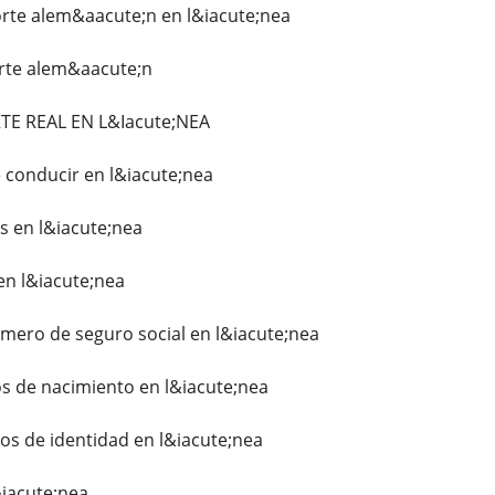
te alem&aacute;n en l&iacute;nea
orte alem&aacute;n
E REAL EN L&Iacute;NEA
 conducir en l&iacute;nea
 en l&iacute;nea
n l&iacute;nea
ero de seguro social en l&iacute;nea
s de nacimiento en l&iacute;nea
 de identidad en l&iacute;nea
&iacute;nea