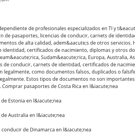
pendiente de profesionales especializados en TI y t&eacut
n de pasaportes, licencias de conducir, carnets de identida
entos de alta calidad, adem&aacute;s de otros servicios. 
e identidad, certificados de nacimiento, diplomas y otros
eam&eacute;rica, Sudam&eacute;rica, Europa, Australia, Asi
as de conducir, carnets de identidad, certificados de nacim
an legalmente, como documentos falsos, duplicados o falsifi
egalmente. Estos tipos de documentos no son importantes,
 Comprar pasaportes de Costa Rica en l&iacute;nea
de Estonia en l&iacute;nea
de Australia en l&iacute;nea
e conducir de Dinamarca en l&iacute;nea