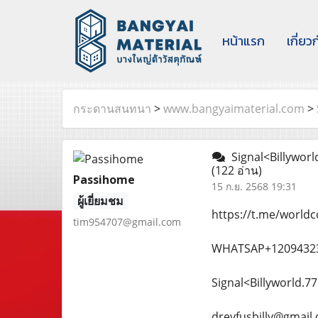
หน้าแรก
เกี่ยว
กระดานสนทนา
>
www.bangyaimaterial.com
>
Signal<Billyworl
(122 อ่าน)
Passihome
15 ก.ย. 2568 19:31
ผู้เยี่ยมชม
https://t.me/world
tim954707@gmail.com
WHATSAP+12094323
Signal<Billyworld.77
dreyfusbilly@gmail