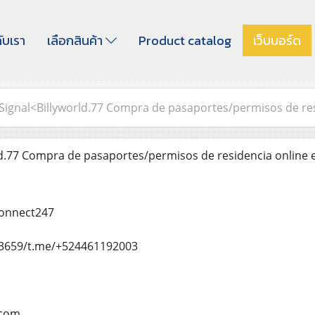
กับเรา
เลือกสินค้า
Product catalog
เว็บบอร์ด
Signal<Billyworld.77 Compra de pasaportes/permisos de re
d.77 Compra de pasaportes/permisos de residencia online 
connect247
659/t.me/+524461192003
.com