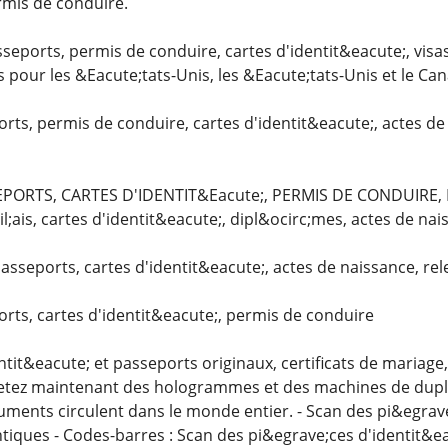
rmis de conduire.
sseports, permis de conduire, cartes d'identit&eacute;, visa
 pour les &Eacute;tats-Unis, les &Eacute;tats-Unis et le Ca
rts, permis de conduire, cartes d'identit&eacute;, actes de
ORTS, CARTES D'IDENTIT&Eacute;, PERMIS DE CONDUIRE, MA
;ais, cartes d'identit&eacute;, dipl&ocirc;mes, actes de nais
passeports, cartes d'identit&eacute;, actes de naissance, r
rts, cartes d'identit&eacute;, permis de conduire
tit&eacute; et passeports originaux, certificats de mariage,
etez maintenant des hologrammes et des machines de duplic
uments circulent dans le monde entier. - Scan des pi&egrave;
iques - Codes-barres : Scan des pi&egrave;ces d'identit&eac