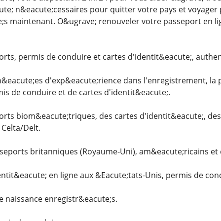
te; n&eacute;cessaires pour quitter votre pays et voyage
s maintenant. O&ugrave; renouveler votre passeport en lig
ts, permis de conduire et cartes d'identit&eacute;, authent
eacute;es d'exp&eacute;rience dans l'enregistrement, la p
is de conduire et de cartes d'identit&eacute;.
rts biom&eacute;triques, des cartes d'identit&eacute;, des 
 Celta/Delt.
seports britanniques (Royaume-Uni), am&eacute;ricains et 
entit&eacute; en ligne aux &Eacute;tats-Unis, permis de con
e naissance enregistr&eacute;s.