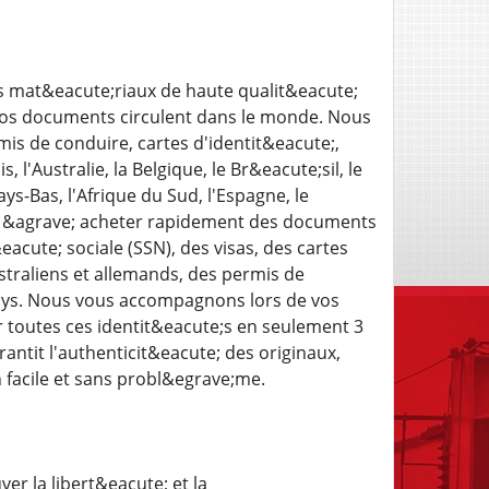
 mat&eacute;riaux de haute qualit&eacute;
 nos documents circulent dans le monde. Nous
s de conduire, cartes d'identit&eacute;,
'Australie, la Belgique, le Br&eacute;sil, le
Pays-Bas, l'Afrique du Sud, l'Espagne, le
s &agrave; acheter rapidement des documents
acute; sociale (SSN), des visas, des cartes
straliens et allemands, des permis de
pays. Nous vous accompagnons lors de vos
 toutes ces identit&eacute;s en seulement 3
antit l'authenticit&eacute; des originaux,
 facile et sans probl&egrave;me.
r la libert&eacute; et la