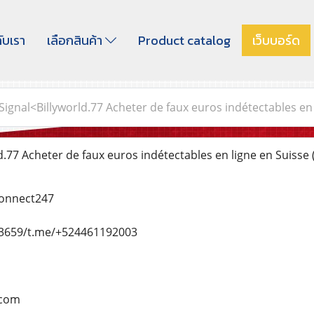
กับเรา
เลือกสินค้า
Product catalog
เว็บบอร์ด
Signal<Billyworld.77 Acheter de faux euros indétectables en
.77 Acheter de faux euros indétectables en ligne en Suisse
connect247
659/t.me/+524461192003
.com