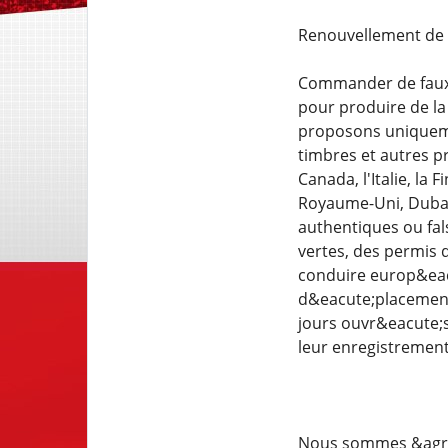
Renouvellement de 
Commander de faux 
pour produire de la
proposons uniquemen
timbres et autres pr
Canada, l'Italie, la 
Royaume-Uni, Duba&
authentiques ou fals
vertes, des permis 
conduire europ&eacu
d&eacute;placements
jours ouvr&eacute;s
leur enregistrement
Nous sommes &agrave