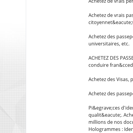
Achetez de vrais pe
Achetez de vrais pa
citoyennet&eacute;s
Achetez des passepo
universitaires, etc.
ACHETEZ DES PASSEP
conduire fran&ccedil
Achetez des Visas, 
Achetez des passepo
Pi&egrave;ces d'iden
qualit&eacute;. Ach
millions de nos doc
Hologrammes : Ident