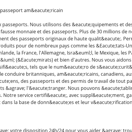
passeport am&eacute;ricain
passeports. Nous utilisons des &eacute;quipements et des
 fausse monnaie et des passeports. Plus de 30 millions de
t des passeports originaux de haute qualit&eacute;. Permi
oduits pour de nombreux pays comme les &Eacute;tats-Unis, l
Finlande, la France, l'Allemagne, Isra&euml;l, le Mexique, les 
iuml; (&Eacute;mirats) et bien d'autres. Nous vous aidon
ifi&eacute;s, tels que le num&eacute;ro de s&eacute;curit&e
de conduire britanniques, am&eacute;ricains, canadiens, au
te;ens, des passeports et des permis de travail de tout 
 &agrave; l'&eacute;tranger. Nous pouvons &eacute;tablir
. Notre service certifi&eacute;, avec suppl&eacute;ment, gar
 dans la base de donn&eacute;es et leur v&eacute;rification
; votre disposition 24h/24 pour vous aider &agrave; trouve