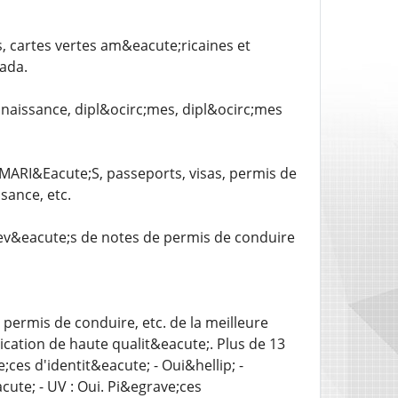
s, cartes vertes am&eacute;ricaines et
nada.
 naissance, dipl&ocirc;mes, dipl&ocirc;mes
RI&Eacute;S, passeports, visas, permis de
sance, etc.
elev&eacute;s de notes de permis de conduire
 permis de conduire, etc. de la meilleure
ation de haute qualit&eacute;. Plus de 13
ces d'identit&eacute; - Oui&hellip; -
ute; - UV : Oui. Pi&egrave;ces