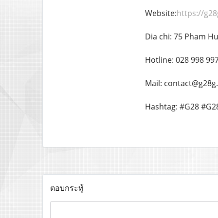
Website:
https://g28
Dia chi: 75 Pham Hu
Hotline: 028 998 99
Mail: contact@g28g
Hashtag: #G28 #G
ตอบกระทู้