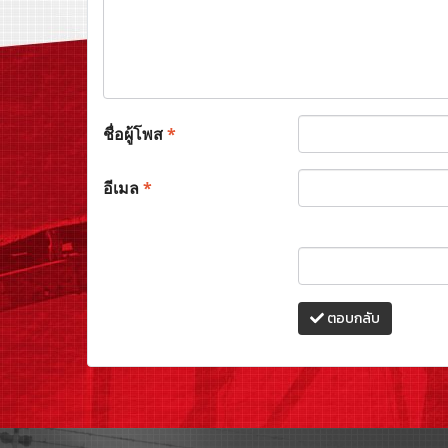
ชื่อผู้โพส
*
อีเมล
*
ตอบกลับ