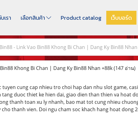
กับเรา
เลือกสินค้า
Product catalog
เว็บบอร์ด
Bin88 - Link Vao Bin88 Khong Bi Chan | Dang Ky Bin88 Nhan
 Bin88 Khong Bi Chan | Dang Ky Bin88 Nhan +88k
(147 อ่าน)
c tuyen cung cap nhieu tro choi hap dan nhu slot game, casin
 tang duoc thiet ke hien dai, giao dien than thien va hoat d
ong thanh toan xu ly nhanh, bao mat tot cung nhieu chuon
ky cho thanh vien. Doi ngu cham soc khach hang hoat dong 