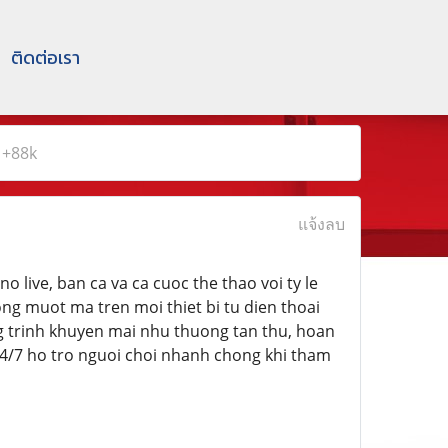
ติดต่อเรา
 +88k
แจ้งลบ
o live, ban ca va ca cuoc the thao voi ty le
ong muot ma tren moi thiet bi tu dien thoai
g trinh khuyen mai nhu thuong tan thu, hoan
24/7 ho tro nguoi choi nhanh chong khi tham