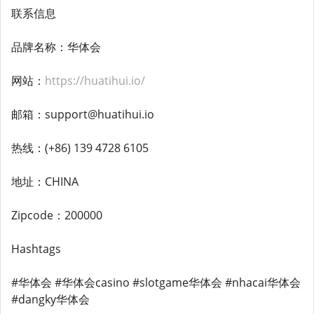
联系信息
品牌名称：华体会
网站：
https://huatihui.io/
邮箱：support@huatihui.io
热线：(+86) 139 4728 6105
地址：CHINA
Zipcode：200000
Hashtags
#华体会 #华体会casino #slotgame华体会 #nhacai华体会
#dangky华体会