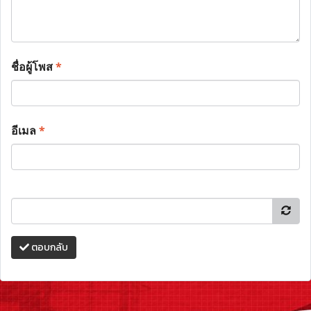
ชื่อผู้โพส
*
อีเมล
*
ตอบกลับ