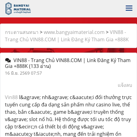
กระดานสนทนา
>
www.bangyaimaterial.com
>
VIN88 -
Trang Chủ VIN88.COM | Link Đăng Ký Tham Gia +888K
VIN88 - Trang Chủ VIN88.COM | Link Đăng Ký Tham
Gia +888K
(133 อ่าน)
16 มิ.ย. 2569 07:57
แจ้งลบ
Vin88
l&agrave; nh&agrave; c&aacute;i đổi thưởng trực
tuyến cung cấp đa dạng sản phẩm như casino live, thể
thao, bắn c&aacute;, game b&agrave;i truyền thống
v&agrave; slot nổ hũ. Hệ thống được tối ưu tốc độ truy
cập tr&ecirc;n cả thiết bị di động v&agrave;
m&aacute;y t&iacute;nh, mang đến trải nghiệm ổn