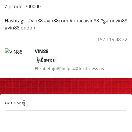
Zipcode: 700000
Hashtags: #vin88 #vin88com #nhacaivin88 #gamevin88
#vin88london
157.119.48.22
VIN88
ผู้เยี่ยมชม
Elizabethju6Phelps4@textfreess.us
ตอบกระทู้