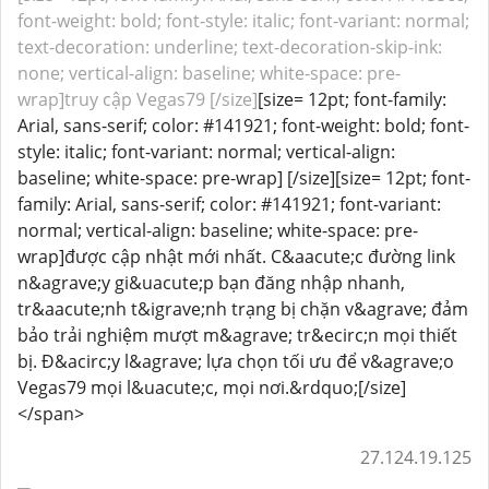
font-weight: bold; font-style: italic; font-variant: normal;
text-decoration: underline; text-decoration-skip-ink:
none; vertical-align: baseline; white-space: pre-
wrap]truy cập Vegas79 [/size]
[size= 12pt; font-family:
Arial, sans-serif; color: #141921; font-weight: bold; font-
style: italic; font-variant: normal; vertical-align:
baseline; white-space: pre-wrap] [/size][size= 12pt; font-
family: Arial, sans-serif; color: #141921; font-variant:
normal; vertical-align: baseline; white-space: pre-
wrap]được cập nhật mới nhất. C&aacute;c đường link
n&agrave;y gi&uacute;p bạn đăng nhập nhanh,
tr&aacute;nh t&igrave;nh trạng bị chặn v&agrave; đảm
bảo trải nghiệm mượt m&agrave; tr&ecirc;n mọi thiết
bị. Đ&acirc;y l&agrave; lựa chọn tối ưu để v&agrave;o
Vegas79 mọi l&uacute;c, mọi nơi.&rdquo;[/size]
</span>
27.124.19.125