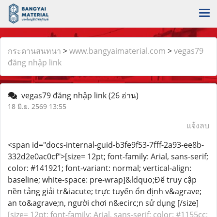
กระดานสนทนา
>
www.bangyaimaterial.com
>
vegas79
đăng nhập link
vegas79 đăng nhập link
(26 อ่าน)
18 มิ.ย. 2569 13:55
แจ้งลบ
<span id="docs-internal-guid-b3fe9f53-7fff-2a93-ee8b-
332d2e0ac0cf">[size= 12pt; font-family: Arial, sans-serif;
color: #141921; font-variant: normal; vertical-align:
baseline; white-space: pre-wrap]&ldquo;Để truy cập
nền tảng giải tr&iacute; trực tuyến ổn định v&agrave;
an to&agrave;n, người chơi n&ecirc;n sử dụng [/size]
[size= 12pt; font-family: Arial, sans-serif; color: #1155cc;