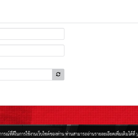
บการณ์ที่ดีในการใช้งานเว็บไซต์ของท่าน ท่านสามารถอ่านรายละเอียดเพิ่มเติมได้ที่