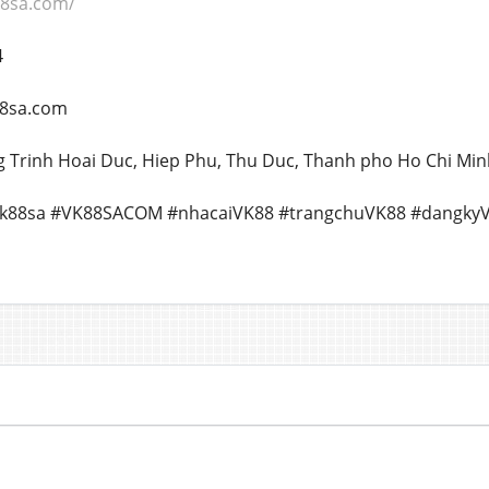
88sa.com/
4
88sa.com
g Trinh Hoai Duc, Hiep Phu, Thu Duc, Thanh pho Ho Chi Min
vk88sa #VK88SACOM #nhacaiVK88 #trangchuVK88 #dangkyV