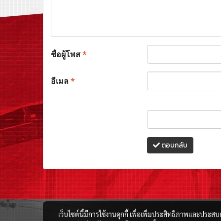
ชื่อผู้โพส
*
อีเมล
*
ตอบกลับ
เว็บไซต์นี้มีการใช้งานคุกกี้ เพื่อเพิ่มประสิทธิภาพและประส