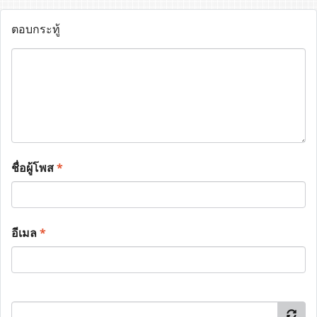
ตอบกระทู้
ชื่อผู้โพส
*
อีเมล
*