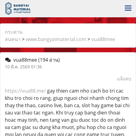
กระดาน
สนทนา
>
www.bangyaimaterial.com
>
vua88mee
vua88mee
(194 อ่าน)
10 มี.ค. 2569 01:36
แจ้งลบ
https://vua88.me/
gay thien cam nho cach bo tri cac
khu tro choi ro rang, giup nguoi choi nhanh chong tim
thay the thao, casino live, ban ca, slot hay game bai chi
sau vai thao tac ngan. Khi truy cap bang dien thoai
hoac may tinh, nen tang van giu duoc toc do on dinh
va cam giac su dung kha muot, phu hop cho ca nguoi
moi lan nguoi da quen voi cac cong game truc tuyen.