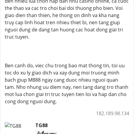
den nhieu lua chon hap dan nhu casino online, ca cuoc
the thao va cac tro choi bai doi thuong pho bien. Voi
giao dien than thien, he thong on dinh va kha nang
truy cap linh hoat tren nhieu thiet bi, nen tang giup
nguoi dung de dang tan huong cac hoat dong giai tri
truc tuyen.
Ben canh do, viec chu trong bao mat thong tin, toi uu
toc do xu ly giao dich va xay dung moi truong minh
bach giup MB88 ngay cang duoc nhieu nguoi quan
tam. Nho nhung uu diem nay, nen tang dang tro thanh
mot lua chon giai tri truc tuyen tien loi va hap dan cho
cong dong nguoi dung.
182.189.98.134
TG88