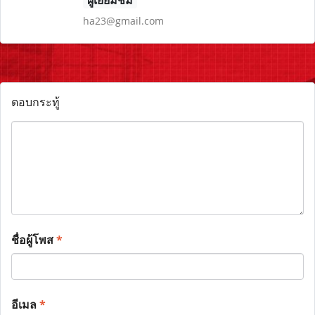
ผู้เยี่ยมชม
ha23@gmail.com
ตอบกระทู้
ชื่อผู้โพส
*
อีเมล
*