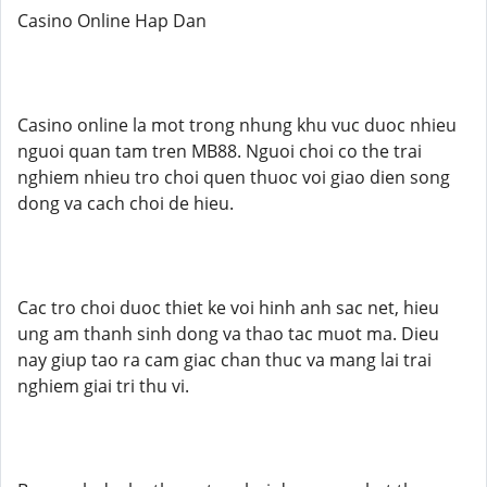
Casino Online Hap Dan
Casino online la mot trong nhung khu vuc duoc nhieu
nguoi quan tam tren MB88. Nguoi choi co the trai
nghiem nhieu tro choi quen thuoc voi giao dien song
dong va cach choi de hieu.
Cac tro choi duoc thiet ke voi hinh anh sac net, hieu
ung am thanh sinh dong va thao tac muot ma. Dieu
nay giup tao ra cam giac chan thuc va mang lai trai
nghiem giai tri thu vi.