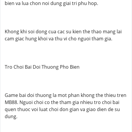
bien va lua chon noi dung giai tri phu hop.
Khong khi soi dong cua cac su kien the thao mang lai
cam giac hung khoi va thu vi cho nguoi tham gia.
Tro Choi Bai Doi Thuong Pho Bien
Game bai doi thuong la mot phan khong the thieu tren
MB88. Nguoi choi co the tham gia nhieu tro choi bai
quen thuoc voi luat choi don gian va giao dien de su
dung.