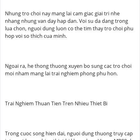
Nhung tro choi nay mang lai cam giac giai tri nhe
nhang nhung van day hap dan. Voi su da dang trong
lua chon, nguoi dung luon co the tim thay tro choi phu
hop voi so thich cua minh.
Ngoai ra, he thong thuong xuyen bo sung cac tro choi
moi nham mang lai trai nghiem phong phu hon.
Trai Nghiem Thuan Tien Tren Nhieu Thiet Bi
Trong cuoc song hien dai, nguoi dung thuong truy cap