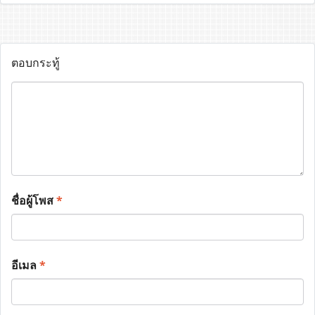
ตอบกระทู้
ชื่อผู้โพส
*
อีเมล
*