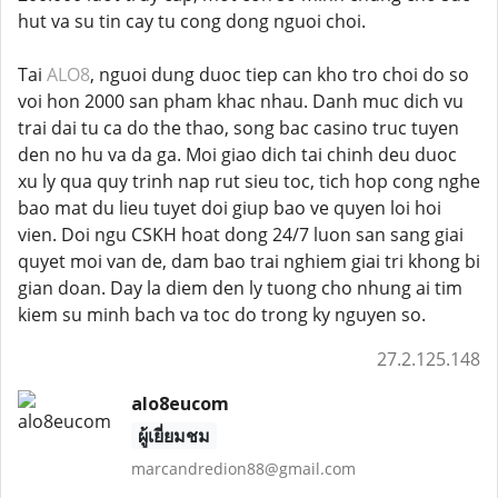
hut va su tin cay tu cong dong nguoi choi.
Tai
ALO8
, nguoi dung duoc tiep can kho tro choi do so
voi hon 2000 san pham khac nhau. Danh muc dich vu
trai dai tu ca do the thao, song bac casino truc tuyen
den no hu va da ga. Moi giao dich tai chinh deu duoc
xu ly qua quy trinh nap rut sieu toc, tich hop cong nghe
bao mat du lieu tuyet doi giup bao ve quyen loi hoi
vien. Doi ngu CSKH hoat dong 24/7 luon san sang giai
quyet moi van de, dam bao trai nghiem giai tri khong bi
gian doan. Day la diem den ly tuong cho nhung ai tim
kiem su minh bach va toc do trong ky nguyen so.
27.2.125.148
alo8eucom
ผู้เยี่ยมชม
marcandredion88@gmail.com