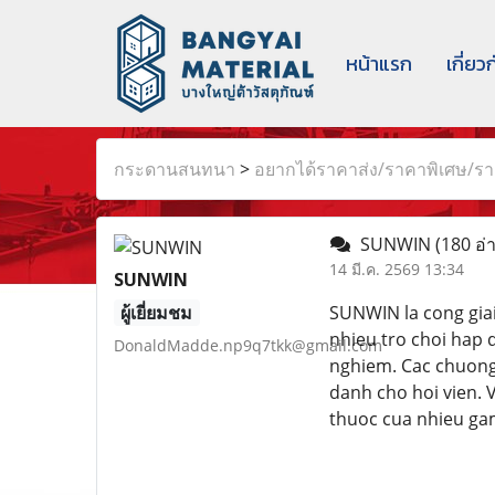
หน้าแรก
เกี่ยว
กระดานสนทนา
>
อยากได้ราคาส่ง/ราคาพิเศษ/ราค
SUNWIN
(180 อ่
14 มี.ค. 2569 13:34
SUNWIN
ผู้เยี่ยมชม
SUNWIN la cong giai
nhieu tro choi hap 
DonaldMadde.np9q7tkk@gmail.com
nghiem. Cac chuong 
danh cho hoi vien. 
thuoc cua nhieu gam