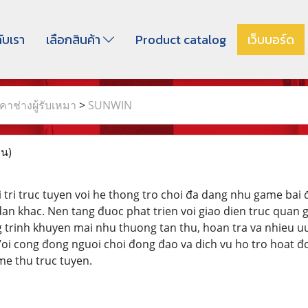
กับเรา
เลือกสินค้า
Product catalog
เว็บบอร์ด
าช่างผู้รับเหมา
>
SUNWIN
าน)
 tri truc tuyen voi he thong tro choi đa dang nhu game bai đ
dan khac. Nen tang đuoc phat trien voi giao dien truc quan g
trinh khuyen mai nhu thuong tan thu, hoan tra va nhieu uu
Voi cong đong nguoi choi đong đao va dich vu ho tro hoat
e thu truc tuyen.