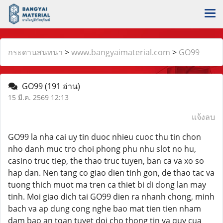
กระดานสนทนา
>
www.bangyaimaterial.com
>
GO99
GO99
(191 อ่าน)
15 มี.ค. 2569 12:13
แจ้งลบ
GO99 la nha cai uy tin duoc nhieu cuoc thu tin chon
nho danh muc tro choi phong phu nhu slot no hu,
casino truc tiep, the thao truc tuyen, ban ca va xo so
hap dan. Nen tang co giao dien tinh gon, de thao tac va
tuong thich muot ma tren ca thiet bi di dong lan may
tinh. Moi giao dich tai GO99 dien ra nhanh chong, minh
bach va ap dung cong nghe bao mat tien tien nham
dam bao an toan tuyet doi cho thong tin va quy cua