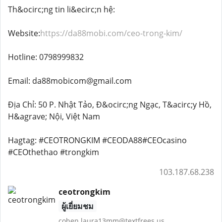
Th&ocirc;ng tin li&ecirc;n hệ:
Website:
https://da88mobi.com/ceo-trong-kim/
Hotline: 0798999832
Email: da88mobicom@gmail.com
Địa Chỉ: 50 P. Nhật Tảo, Đ&ocirc;ng Ngạc, T&acirc;y Hồ,
H&agrave; Nội, Việt Nam
Hagtag: #CEOTRONGKIM #CEODA88#CEOcasino
#CEOthethao #trongkim
103.187.68.238
ceotrongkim
ผู้เยี่ยมชม
cohen.laura13mm@textfrees.us