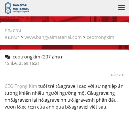
กระดาน
สนทนา
>
www.bangyaimaterial.com
>
ceotrongkim
ceotrongkim
(207 อ่าน)
15 มี.ค. 2569 16:21
แจ้งลบ
CEO Trọng Kim
tuổi trẻ t&agrave;i cao với sự nghiệp ấn
tượng khiến nhiều người ngưỡng mộ. C&ugrave;ng
nh&igrave;n lại h&agrave;nh tr&igrave;nh phấn đấu,
vươn l&ecirc;n của anh qua b&agrave;i viết sau.