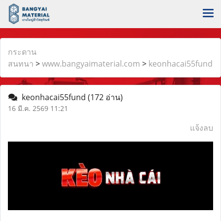
กระดาน
สนทนา
>
www.bangyaimaterial.com
>
keonhacai55fund
keonhacai55fund
(172 อ่าน)
16 มี.ค. 2569 11:21
แจ้งลบ