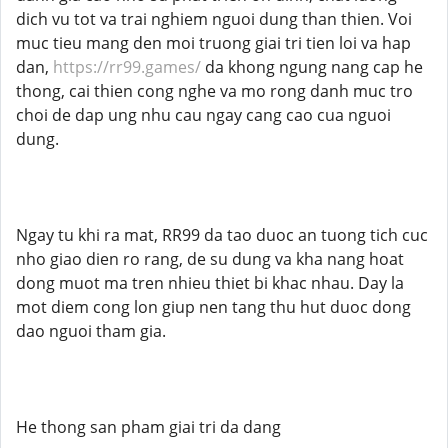
dich vu tot va trai nghiem nguoi dung than thien. Voi
muc tieu mang den moi truong giai tri tien loi va hap
dan,
https://rr99.games/
da khong ngung nang cap he
thong, cai thien cong nghe va mo rong danh muc tro
choi de dap ung nhu cau ngay cang cao cua nguoi
dung.
Ngay tu khi ra mat, RR99 da tao duoc an tuong tich cuc
nho giao dien ro rang, de su dung va kha nang hoat
dong muot ma tren nhieu thiet bi khac nhau. Day la
mot diem cong lon giup nen tang thu hut duoc dong
dao nguoi tham gia.
He thong san pham giai tri da dang