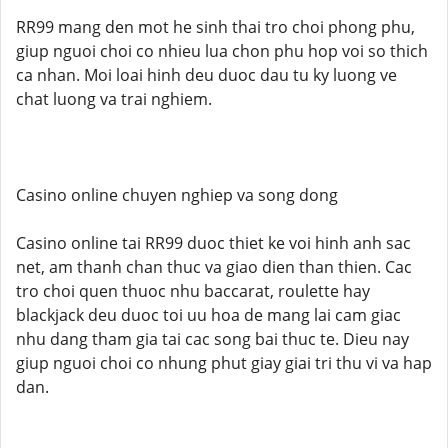
RR99 mang den mot he sinh thai tro choi phong phu,
giup nguoi choi co nhieu lua chon phu hop voi so thich
ca nhan. Moi loai hinh deu duoc dau tu ky luong ve
chat luong va trai nghiem.
Casino online chuyen nghiep va song dong
Casino online tai RR99 duoc thiet ke voi hinh anh sac
net, am thanh chan thuc va giao dien than thien. Cac
tro choi quen thuoc nhu baccarat, roulette hay
blackjack deu duoc toi uu hoa de mang lai cam giac
nhu dang tham gia tai cac song bai thuc te. Dieu nay
giup nguoi choi co nhung phut giay giai tri thu vi va hap
dan.