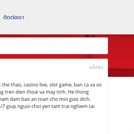
ติดต่อเรา
แจ้งลบ
he thao, casino live, slot game, ban ca va xo
g tren dien thoai va may tinh. He thong
ham dam bao an toan cho moi giao dich.
/7 giup nguoi choi yen tam trai nghiem tai