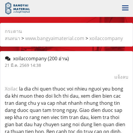
กระดาน
สนทนา
>
www.bangyaimaterial.com
>
xoilaccompany
xoilaccompany
(200 อ่าน)
21 มี.ค. 2569 14:38
แจ้งลบ
Xoilac
la dia chi quen thuoc voi nhieu nguoi yeu bong
da khi muon theo doi lich thi dau, xem dien bien cac
tran dang chu y va cap nhat nhanh nhung thong tin
dang duoc quan tam trong ngay. Giao dien duoc sap
xep kha ro rang nen viec tim tran dau, kiem tra thoi
gian bat dau hay chuyen sang noi dung lien quan dien
ra thuan tien hon. Ben canh toc do truy cap on dinh,