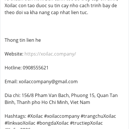
Xoilac con tao duoc su tin cay nho cach trinh bay de
theo doi va kha nang cap nhat lien tuc.
Thong tin lien he
Website:
https://xoilac.company/
Hotline: 0908555621
Email: xoilaccompany@gmail.com
Dia chi: 156/8 Pham Van Bach, Phuong 15, Quan Tan
Binh, Thanh pho Ho Chi Minh, Viet Nam
Hashtags: #Xoilac #xoilaccompany #trangchuXoilac
#linkvaoXoilac #bongdaXoilac #tructiepXoilac