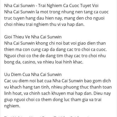
Nha Cai Sunwin - Trai Nghiem Ca Cuoc Tuyet Voi
Nha Cai Sunwin la mot trong nhung nen tang ca cuoc
truc tuyen hang dau hien nay, mang den cho nguoi
choi nhieu trai nghiem thu vi va hap dan.
Gioi Thieu Ve Nha Cai Sunwin
Nha Cai Sunwin khong chi noi bat voi giao dien than
thien ma con cung cap da dang cac tro choi ca cuoc.
Nguoi choi co the de dang tim thay cac tro choi nhu
bong da, casino, va nhieu loai hinh khac.
Uu Diem Cua Nha Cai Sunwin
Cac uu diem noi bat cua Nha Cai Sunwin bao gom dich
vu khach hang tan tinh, nhieu phuong thuc thanh toan
linh hoat, va chinh sach khuyen mai hap dan. Dieu nay
giup nguoi choi co them dong luc tham gia va trai
nghiem.