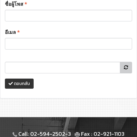
ชื่อผู้โพส
*
อีเมล
*
ตอบกลับ
Call: 02-594-2502-3
Fax : 02-921-1103