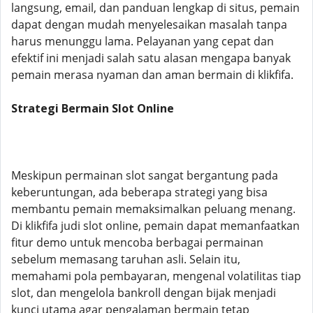
langsung, email, dan panduan lengkap di situs, pemain
dapat dengan mudah menyelesaikan masalah tanpa
harus menunggu lama. Pelayanan yang cepat dan
efektif ini menjadi salah satu alasan mengapa banyak
pemain merasa nyaman dan aman bermain di klikfifa.
Strategi Bermain Slot Online
Meskipun permainan slot sangat bergantung pada
keberuntungan, ada beberapa strategi yang bisa
membantu pemain memaksimalkan peluang menang.
Di klikfifa judi slot online, pemain dapat memanfaatkan
fitur demo untuk mencoba berbagai permainan
sebelum memasang taruhan asli. Selain itu,
memahami pola pembayaran, mengenal volatilitas tiap
slot, dan mengelola bankroll dengan bijak menjadi
kunci utama agar pengalaman bermain tetap