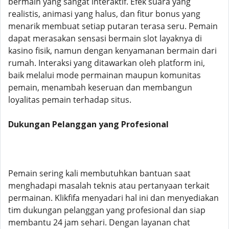
bermain yang sangat interaktif. Efek suara yang
realistis, animasi yang halus, dan fitur bonus yang
menarik membuat setiap putaran terasa seru. Pemain
dapat merasakan sensasi bermain slot layaknya di
kasino fisik, namun dengan kenyamanan bermain dari
rumah. Interaksi yang ditawarkan oleh platform ini,
baik melalui mode permainan maupun komunitas
pemain, menambah keseruan dan membangun
loyalitas pemain terhadap situs.
Dukungan Pelanggan yang Profesional
Pemain sering kali membutuhkan bantuan saat
menghadapi masalah teknis atau pertanyaan terkait
permainan. Klikfifa menyadari hal ini dan menyediakan
tim dukungan pelanggan yang profesional dan siap
membantu 24 jam sehari. Dengan layanan chat