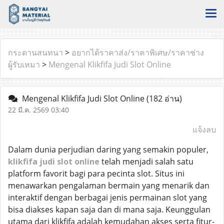
กระดานสนทนา
>
อยากได้ราคาส่ง/ราคาพิเศษ/ราคาช่าง
ผู้รับเหมา
>
Mengenal Klikfifa Judi Slot Online
Mengenal Klikfifa Judi Slot Online
(182 อ่าน)
22 มี.ค. 2569 03:40
แจ้งลบ
Dalam dunia perjudian daring yang semakin populer,
klikfifa judi slot online
telah menjadi salah satu
platform favorit bagi para pecinta slot. Situs ini
menawarkan pengalaman bermain yang menarik dan
interaktif dengan berbagai jenis permainan slot yang
bisa diakses kapan saja dan di mana saja. Keunggulan
utama dari klikfifa adalah kemudahan akses serta fitur-