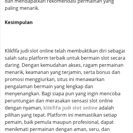
dan mendapatkan rekomendasi permainan yang
paling menarik.
Kesimpulan
Klikfifa judi slot online telah membuktikan diri sebagai
salah satu platform terbaik untuk bermain slot secara
daring. Dengan kemudahan akses, ragam permainan
menarik, keamanan yang terjamin, serta bonus dan
promosi menggiurkan, situs ini menawarkan
pengalaman bermain yang lengkap dan
menyenangkan. Bagi siapa pun yang ingin mencoba
peruntungan dan merasakan sensasi slot online
dengan nyaman,
klikfifa judi slot online
adalah
pilihan yang tepat. Platform ini memastikan setiap
pemain, baik pemula maupun profesional, dapat
menikmati permainan dengan aman, seru, dan