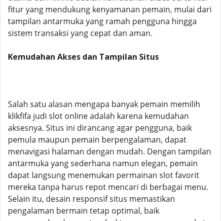
fitur yang mendukung kenyamanan pemain, mulai dari
tampilan antarmuka yang ramah pengguna hingga
sistem transaksi yang cepat dan aman.
Kemudahan Akses dan Tampilan Situs
Salah satu alasan mengapa banyak pemain memilih
klikfifa judi slot online adalah karena kemudahan
aksesnya. Situs ini dirancang agar pengguna, baik
pemula maupun pemain berpengalaman, dapat
menavigasi halaman dengan mudah. Dengan tampilan
antarmuka yang sederhana namun elegan, pemain
dapat langsung menemukan permainan slot favorit
mereka tanpa harus repot mencari di berbagai menu.
Selain itu, desain responsif situs memastikan
pengalaman bermain tetap optimal, baik