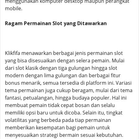
menggunakan komputer desktop maupun perangkat
mobile.
Ragam Permainan Slot yang Ditawarkan
Klikfifa menawarkan berbagai jenis permainan slot
yang bisa disesuaikan dengan selera pemain. Mulai
dari slot klasik dengan tiga gulungan hingga slot
modern dengan lima gulungan dan berbagai fitur
bonus menarik, semua tersedia di platform ini. Variasi
tema permainan juga cukup beragam, mulai dari tema
fantasi, petualangan, hingga budaya populer. Hal ini
membuat pemain tidak cepat bosan dan selalu
memiliki opsi baru untuk dicoba. Selain itu, tingkat
volatilitas yang berbeda pada tiap permainan
memberikan kesempatan bagi pemain untuk
menyesuaikan strategi bermain sesuai kebutuhan.