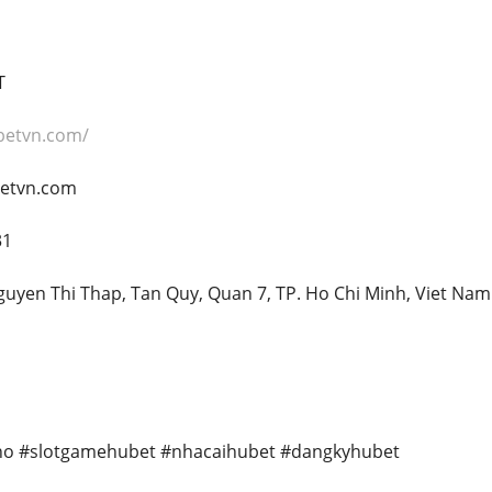
T
betvn.com/
betvn.com
31
Nguyen Thi Thap, Tan Quy, Quan 7, TP. Ho Chi Minh, Viet Nam
no #slotgamehubet #nhacaihubet #dangkyhubet