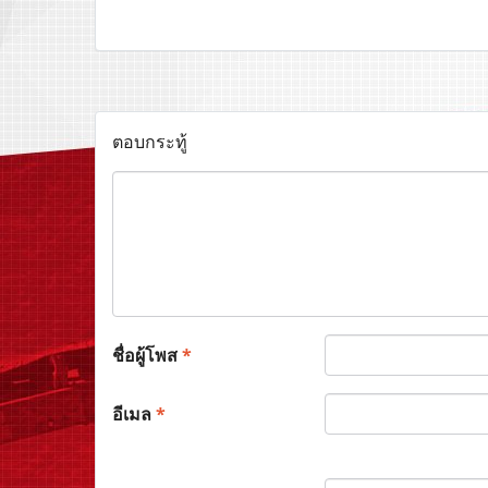
ตอบกระทู้
ชื่อผู้โพส
*
อีเมล
*