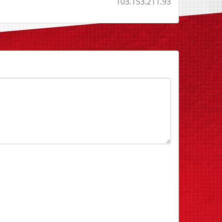
103.153.211.93