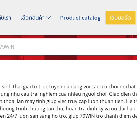
กับเรา
เลือกสินค้า
Product catalog
เว็บบอร์ด
79WIN
)
nh thai giai tri truc tuyen da dang voi cac tro choi noi bat 
 ung nhu cau trai nghiem cua nhieu nguoi choi. Giao dien th
en thoai lan may tinh giup viec truy cap luon thuan tien. He
uong trinh thuong tan thu, hoan tra dinh ky va uu dai hap
en 24/7 luon san sang ho tro, giup 79WIN tro thanh diem den 