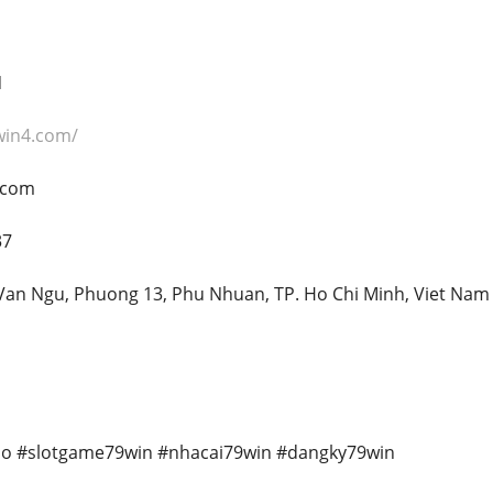
N
win4.com/
.com
37
 Van Ngu, Phuong 13, Phu Nhuan, TP. Ho Chi Minh, Viet Nam
no #slotgame79win #nhacai79win #dangky79win