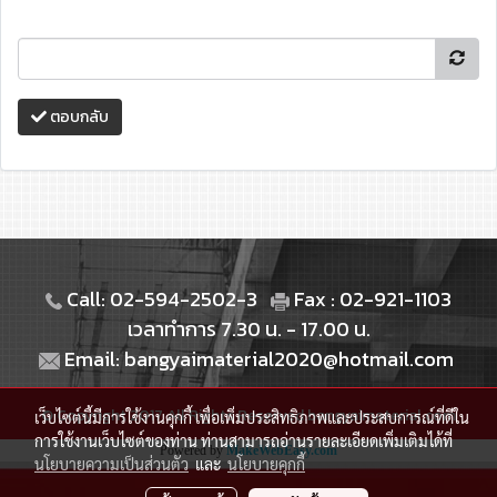
ตอบกลับ
Call: 02-594-2502-3
Fax : 02-921-1103
เวลาทำการ 7.30 น. - 17.00 น.
Email: bangyaimaterial2020@hotmail.com
© Copyright 2017 All Rights Reserved.bangyaimaterial.com
เว็บไซต์นี้มีการใช้งานคุกกี้ เพื่อเพิ่มประสิทธิภาพและประสบการณ์ที่ดีใน
การใช้งานเว็บไซต์ของท่าน ท่านสามารถอ่านรายละเอียดเพิ่มเติมได้ที่
Powered by
MakeWebEasy.com
นโยบายความเป็นส่วนตัว
และ
นโยบายคุกกี้