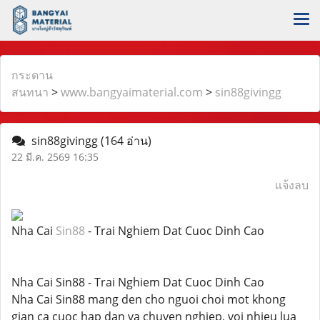
กระดาน
สนทนา
>
www.bangyaimaterial.com
>
sin88givingg
sin88givingg
(164 อ่าน)
22 มี.ค. 2569 16:35
แจ้งลบ
Nha Cai
Sin88
- Trai Nghiem Dat Cuoc Dinh Cao
Nha Cai Sin88 - Trai Nghiem Dat Cuoc Dinh Cao
Nha Cai Sin88 mang den cho nguoi choi mot khong
gian ca cuoc hap dan va chuyen nghiep, voi nhieu lua