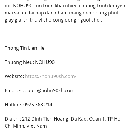
do, NOHU90 con trien khai nhieu chuong trinh khuyen
mai va uu dai hap dan nham mang den nhung phut
giay giai tri thu vi cho cong dong nguoi choi.
Thong Tin Lien He
Thuong hieu: NOHU90
Website:
https://nohu90sh.com/
Email: support@nohu90sh.com
Hotline: 0975 368 214
Dia chi: 212 Dinh Tien Hoang, Da Kao, Quan 1, TP Ho
Chi Minh, Viet Nam