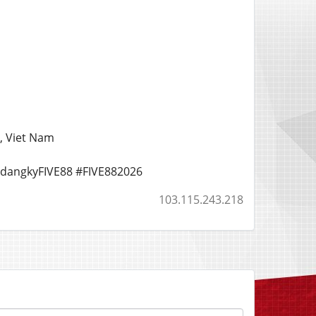
, Viet Nam
#dangkyFIVE88 #FIVE882026
103.115.243.218