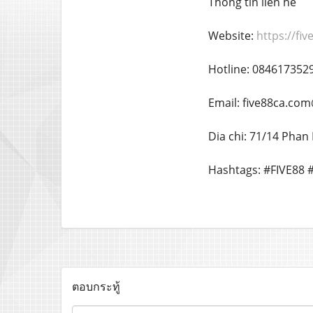
Thong tin lien he
Website:
https://fi
Hotline: 084617352
Email: five88ca.co
Dia chi: 71/14 Phan
Hashtags: #FIVE88 
ตอบกระทู้