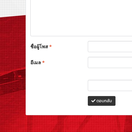
ชื่อผู้โพส
*
อีเมล
*
ตอบกลับ