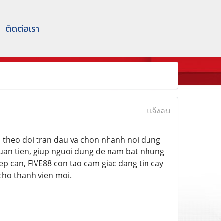
ติดต่อเรา
แจ้งลบ
o theo doi tran dau va chon nhanh noi dung
huan tien, giup nguoi dung de nam bat nhung
ep can, FIVE88 con tao cam giac dang tin cay
cho thanh vien moi.