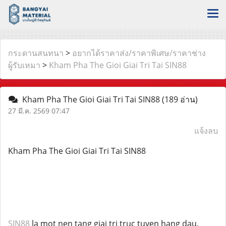
กระดานสนทนา
>
อยากได้ราคาส่ง/ราคาพิเศษ/ราคาช่าง
ผู้รับเหมา
>
Kham Pha The Gioi Giai Tri Tai SIN88
Kham Pha The Gioi Giai Tri Tai SIN88
(189 อ่าน)
27 มี.ค. 2569 07:47
แจ้งลบ
Kham Pha The Gioi Giai Tri Tai SIN88
SIN88
la mot nen tang giai tri truc tuyen hang dau,