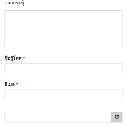
ตอบกระทู้
ชื่อผู้โพส
*
อีเมล
*